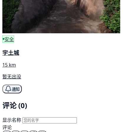
安全
宇土城
15 km
暂无出没
通知
评论 (0)
显示名称
评论