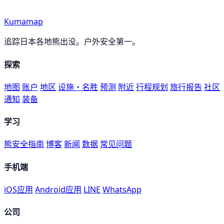
Kumamap
追踪日本各地熊出没。户外安全第一。
探索
地图
账户
地区
设施・名胜
预测
附近
行程规划
旅行报告
社区
通知
装备
学习
熊安全指南
博客
新闻
数据
常见问题
手机端
iOS应用
Android应用
LINE
WhatsApp
公司