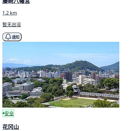
藤崎八幡宮
1.2 km
暂无出没
通知
安全
花冈山