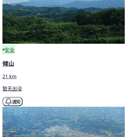
安全
倾山
21 km
暂无出没
通知