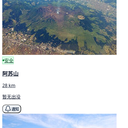
安全
阿苏山
28 km
暂无出没
通知