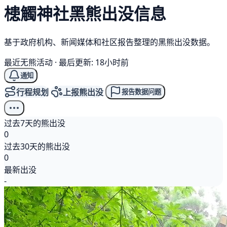
槵觸神社
黑熊
出没信息
基于政府机构、新闻媒体和社区报告整理的黑熊出没数据。
最近无熊活动
·
最后更新: 18小时前
通知
行程规划
上报熊出没
报告数据问题
过去7天的熊出没
0
过去30天的熊出没
0
最新出没
-