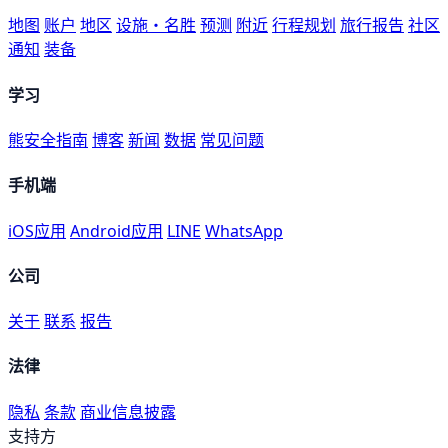
地图
账户
地区
设施・名胜
预测
附近
行程规划
旅行报告
社区
通知
装备
学习
熊安全指南
博客
新闻
数据
常见问题
手机端
iOS应用
Android应用
LINE
WhatsApp
公司
关于
联系
报告
法律
隐私
条款
商业信息披露
支持方