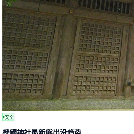
安全
槵觸神社最新熊出没趋势