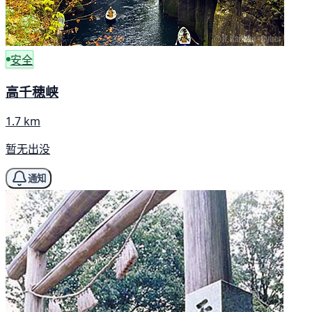
安全
高千穂峡
1.7 km
暂无出没
通知