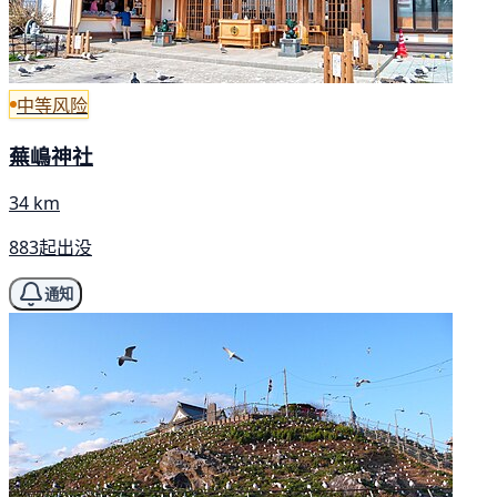
中等风险
蕪嶋神社
34 km
883起出没
通知