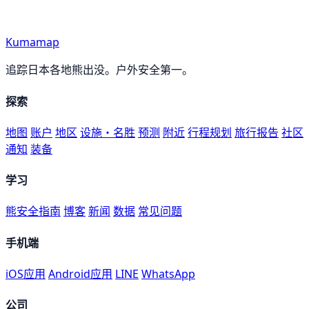
Kumamap
追踪日本各地熊出没。户外安全第一。
探索
地图
账户
地区
设施・名胜
预测
附近
行程规划
旅行报告
社区
通知
装备
学习
熊安全指南
博客
新闻
数据
常见问题
手机端
iOS应用
Android应用
LINE
WhatsApp
公司