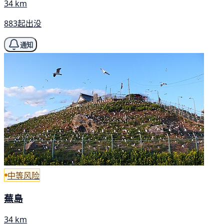
34 km
883起出没
通知
中等风险
蕪島
34 km