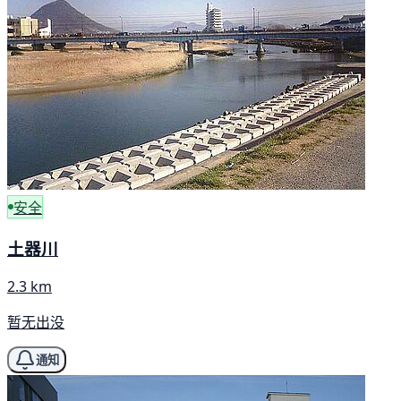
安全
土器川
2.3 km
暂无出没
通知