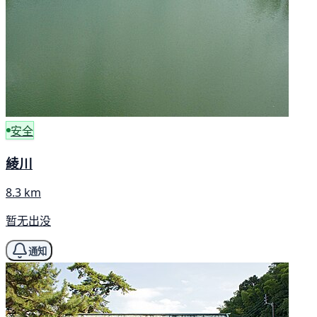
安全
綾川
8.3 km
暂无出没
通知