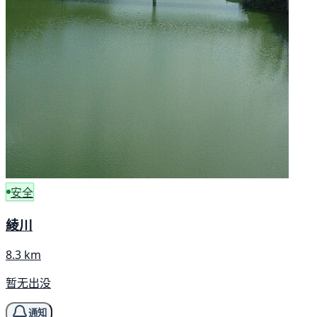
安全
綾川
8.3 km
暂无出没
通知