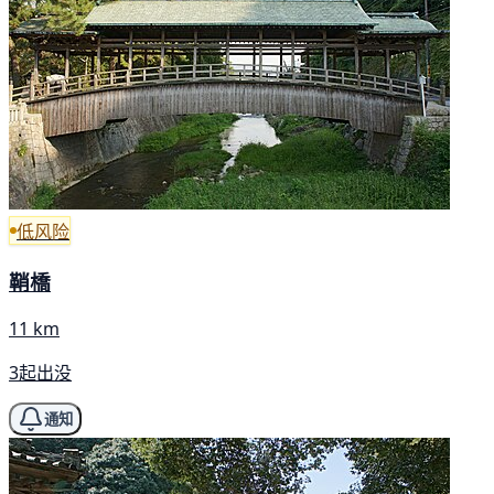
低风险
鞘橋
11 km
3起出没
通知