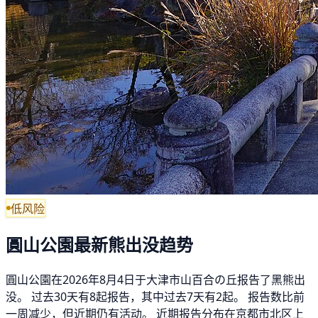
低风险
圓山公園最新熊出没趋势
圓山公園在2026年8月4日于大津市山百合の丘报告了黑熊出
没。 过去30天有8起报告，其中过去7天有2起。 报告数比前
一周减少，但近期仍有活动。 近期报告分布在京都市北区上