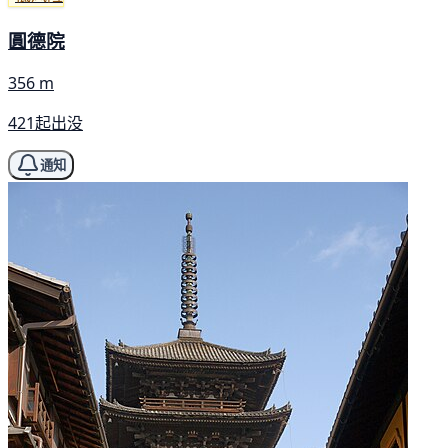
圓德院
356 m
421起出没
通知