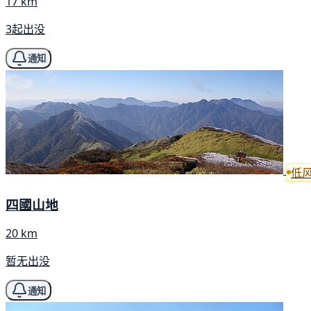
17 km
3起出没
通知
低
四國山地
20 km
暂无出没
通知