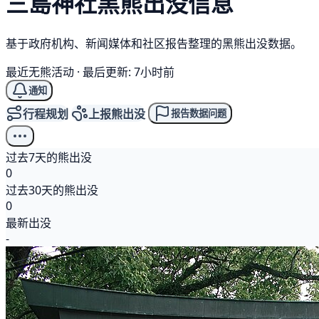
三島神社
黑熊
出没信息
基于政府机构、新闻媒体和社区报告整理的黑熊出没数据。
最近无熊活动
·
最后更新: 7小时前
通知
行程规划
上报熊出没
报告数据问题
过去7天的熊出没
0
过去30天的熊出没
0
最新出没
-