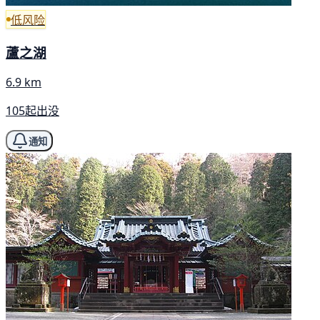
低风险
蘆之湖
6.9 km
105起出没
通知