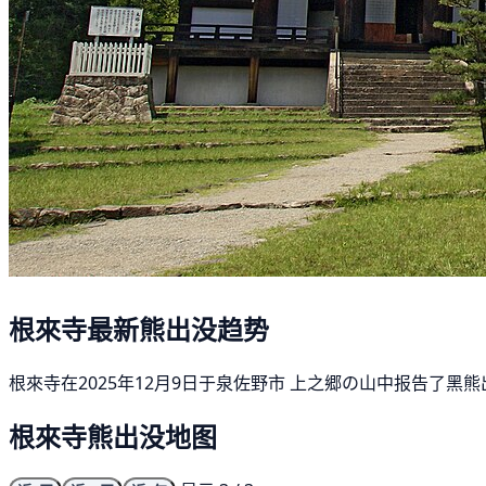
根來寺最新熊出没趋势
根來寺在2025年12月9日于泉佐野市 上之郷の山中报告了黑
根來寺熊出没地图