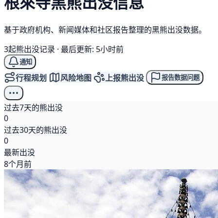
根來寺
黑熊
出没信息
基于政府机构、新闻媒体和社区报告整理的黑熊出没数据。
3起熊出没记录
·
最后更新: 5小时前
通知
行程规划
风险地图
上报熊出没
报告数据问题
过去7天的熊出没
0
过去30天的熊出没
0
最新出没
8个月前