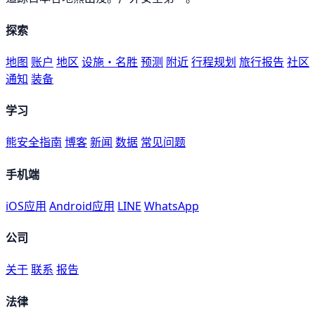
探索
地图
账户
地区
设施・名胜
预测
附近
行程规划
旅行报告
社区
通知
装备
学习
熊安全指南
博客
新闻
数据
常见问题
手机端
iOS应用
Android应用
LINE
WhatsApp
公司
关于
联系
报告
法律