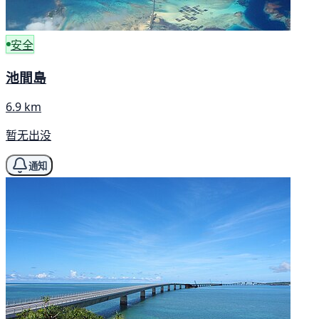
安全
池間島
6.9 km
暂无出没
通知