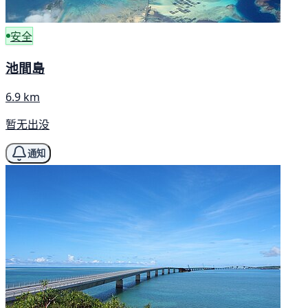
安全
池間島
6.9 km
暂无出没
通知