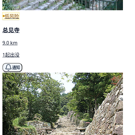
低风险
总见寺
9.0 km
1起出没
通知