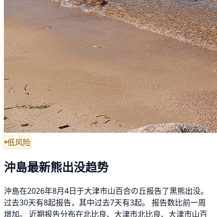
低风险
沖島最新熊出没趋势
沖島在2026年8月4日于大津市山百合の丘报告了黑熊出没。
过去30天有8起报告，其中过去7天有3起。 报告数比前一周
增加。 近期报告分布在北比良、大津市北比良、大津市山百