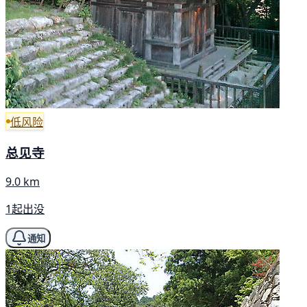
低风险
总见寺
9.0 km
1起出没
通知