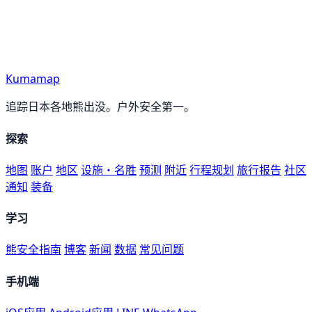
Kumamap
追踪日本各地熊出没。户外安全第一。
探索
地图
账户
地区
设施・名胜
预测
附近
行程规划
旅行报告
社区
通知
装备
学习
熊安全指南
博客
新闻
数据
常见问题
手机端