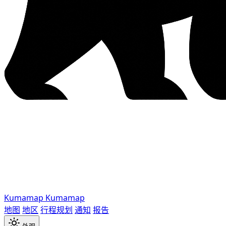
Kumamap
Kumamap
地图
地区
行程规划
通知
报告