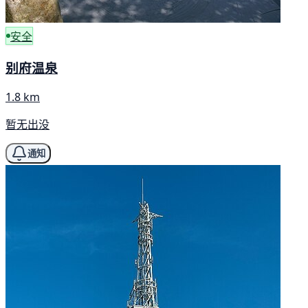
安全
别府温泉
1.8 km
暂无出没
通知