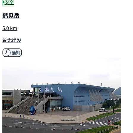
安全
鹤见岳
5.0 km
暂无出没
通知