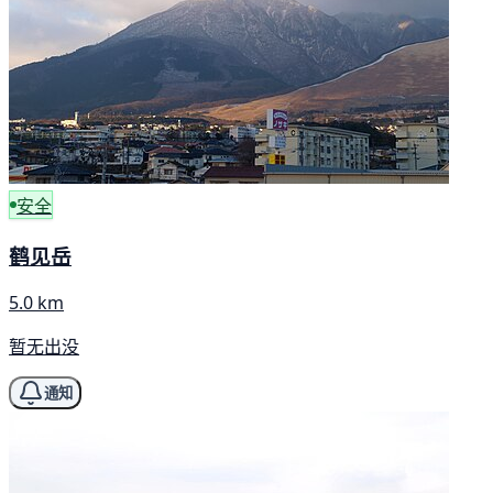
安全
鹤见岳
5.0 km
暂无出没
通知