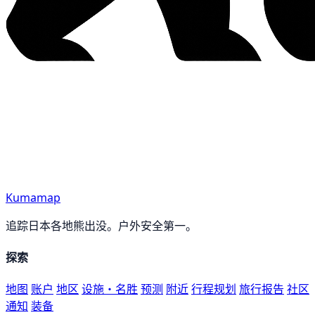
Kumamap
追踪日本各地熊出没。户外安全第一。
探索
地图
账户
地区
设施・名胜
预测
附近
行程规划
旅行报告
社区
通知
装备