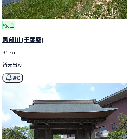
安全
黑部川 (千葉縣)
31 km
暂无出没
通知