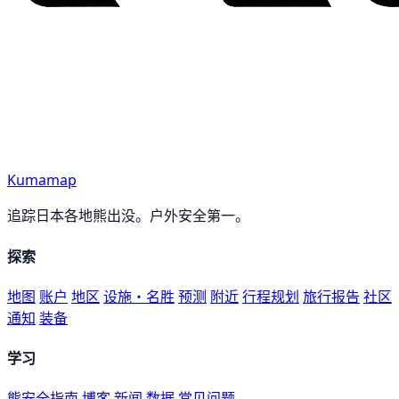
Kumamap
追踪日本各地熊出没。户外安全第一。
探索
地图
账户
地区
设施・名胜
预测
附近
行程规划
旅行报告
社区
通知
装备
学习
熊安全指南
博客
新闻
数据
常见问题