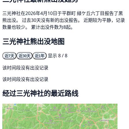
三光神社在2026年4月10日于平群町 緑ケ丘六丁目报告了黑
熊出没。 过去30天没有新的出没报告。 近期较为平静，记录
数量也较少。 累计出没件数为8起。
三光神社熊出没地图
显示 8 / 8
近7天
近30天
近1年
该时间段没有出没记录
该时间段没有出没记录
经过三光神社的最近路线