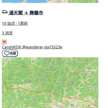
通天閣 → 舞鶴市
10 站点 · 1周前
3 浏览
CandyKOK
@wanderer-da15523e
收藏