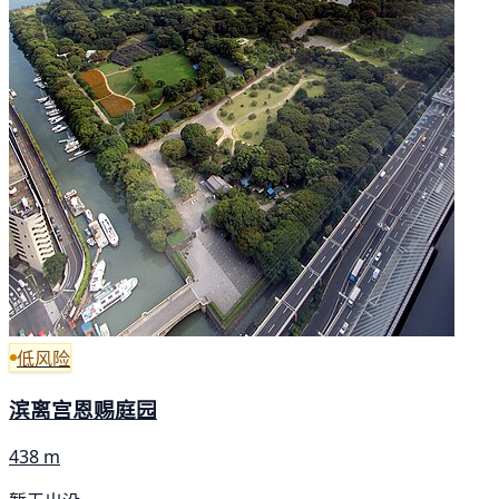
低风险
滨离宫恩赐庭园
438 m