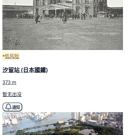
低风险
汐留站 (日本國鐵)
373 m
暂无出没
通知