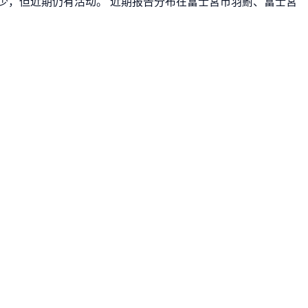
周减少，但近期仍有活动。 近期报告分布在富士宮市羽鮒、富士宮