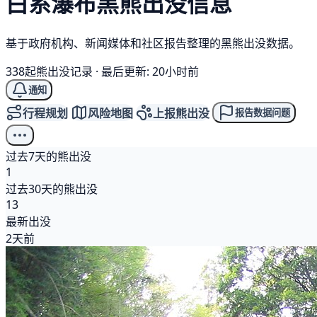
白系瀑布
黑熊
出没信息
基于政府机构、新闻媒体和社区报告整理的黑熊出没数据。
338起熊出没记录
·
最后更新: 20小时前
通知
行程规划
风险地图
上报熊出没
报告数据问题
过去7天的熊出没
1
过去30天的熊出没
13
最新出没
2天前