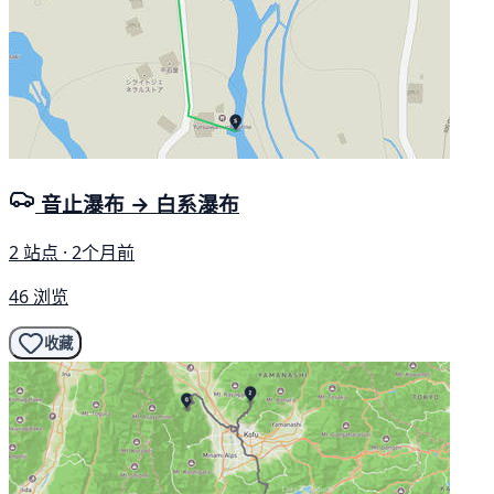
音止瀑布 → 白系瀑布
2 站点 · 2个月前
46 浏览
收藏