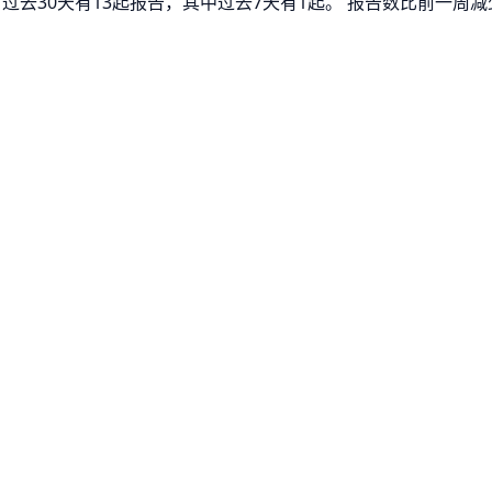
 过去30天有13起报告，其中过去7天有1起。 报告数比前一