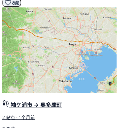
收藏
袖ケ浦市 → 奥多摩町
2 站点 · 1个月前