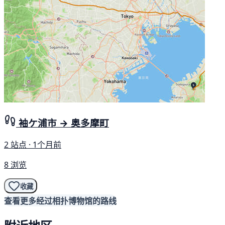
袖ケ浦市 → 奥多摩町
2 站点 · 1个月前
8 浏览
收藏
查看更多经过相扑博物馆的路线