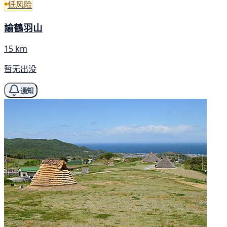
低风险
諭鶴羽山
15 km
暂无出没
通知