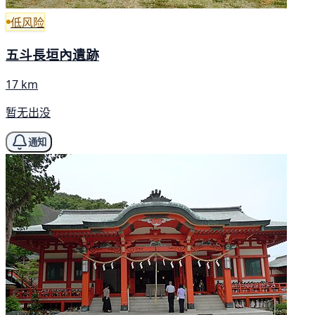
低风险
五斗長垣內遺跡
17 km
暂无出没
通知