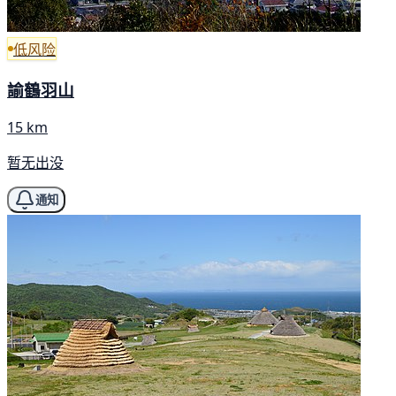
低风险
諭鶴羽山
15 km
暂无出没
通知