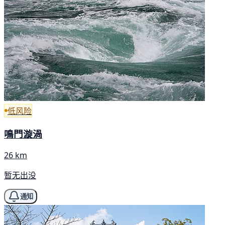
低风险
鳴門漩渦
26 km
暂无出没
通知