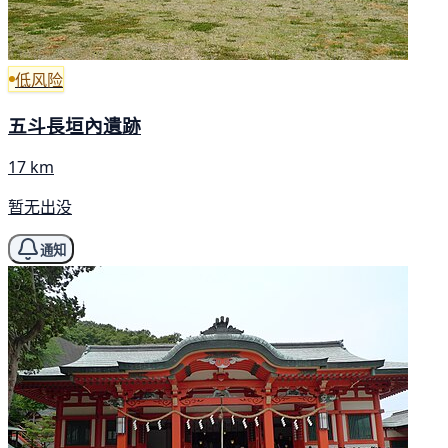
低风险
五斗長垣內遺跡
17 km
暂无出没
通知