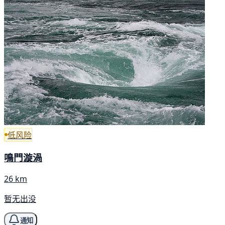
低风险
鳴門漩渦
26 km
暂无出没
通知