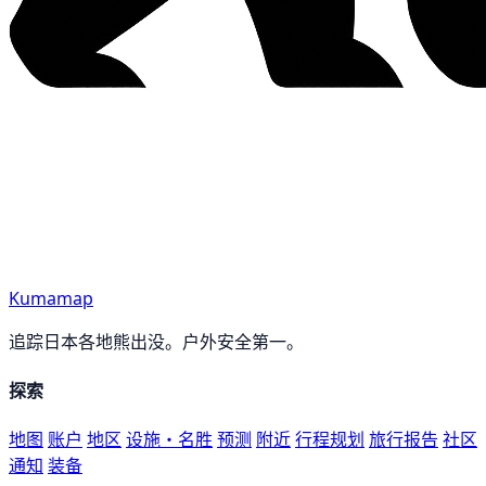
Kumamap
追踪日本各地熊出没。户外安全第一。
探索
地图
账户
地区
设施・名胜
预测
附近
行程规划
旅行报告
社区
通知
装备