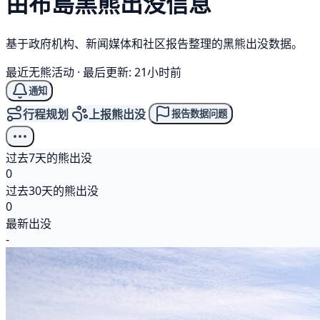
由布島
黑熊
出没信息
基于政府机构、新闻媒体和社区报告整理的黑熊出没数据。
最近无熊活动
·
最后更新: 21小时前
通知
行程规划
上报熊出没
报告数据问题
过去7天的熊出没
0
过去30天的熊出没
0
最新出没
-