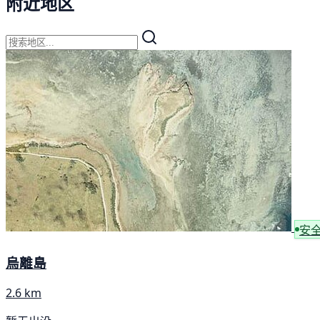
附近地区
安
烏離島
2.6 km