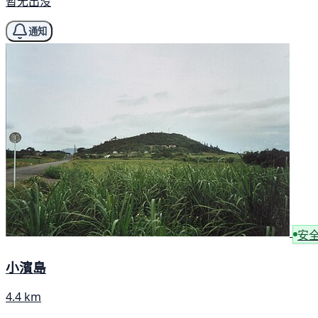
暂无出没
通知
安
小濱島
4.4 km