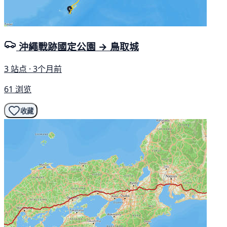
沖繩戰跡國定公園 → 鳥取城
3 站点 · 3个月前
61 浏览
收藏