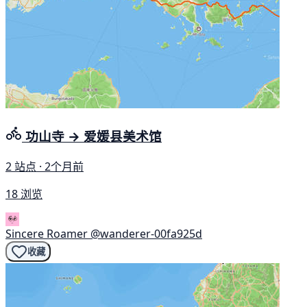
功山寺 → 爱媛县美术馆
2 站点 · 2个月前
18 浏览
Sincere Roamer
@wanderer-00fa925d
收藏