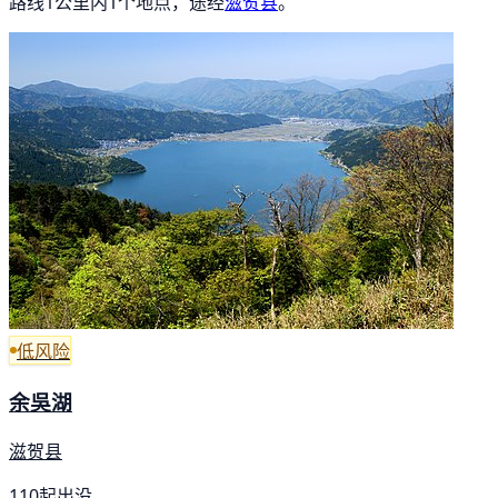
路线1公里内1个地点，途经
滋贺县
。
低风险
余吳湖
滋贺县
110起出没