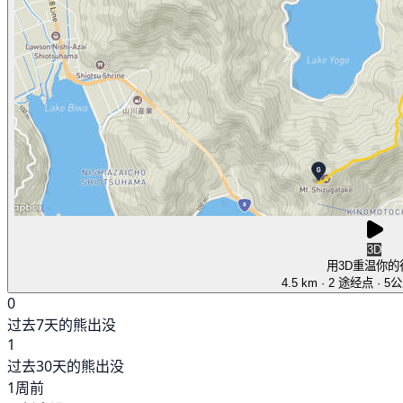
3D
用3D重温你的
4.5 km
· 2 途经点
· 5
0
过去7天的熊出没
1
过去30天的熊出没
1周前