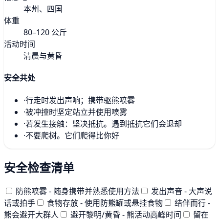
本州、四国
体重
80–120 公斤
活动时间
清晨与黄昏
安全共处
·
行走时发出声响；携带驱熊喷雾
·
被冲撞时坚定站立并使用喷雾
·
若发生接触：坚决抵抗。遇到抵抗它们会退却
·
不要爬树。它们爬得比你好
安全检查清单
防熊喷雾 - 随身携带并熟悉使用方法
发出声音 - 大声说
话或拍手
食物存放 - 使用防熊罐或悬挂食物
结伴而行 -
熊会避开大群人
避开黎明/黄昏 - 熊活动高峰时间
留在