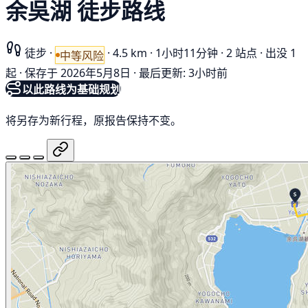
余吳湖 徒步路线
徒步
·
·
4.5 km
·
1小时11分钟
·
2 站点
·
出没 1
中等风险
起
·
保存于 2026年5月8日
·
最后更新: 3小时前
以此路线为基础规划
将另存为新行程，原报告保持不变。