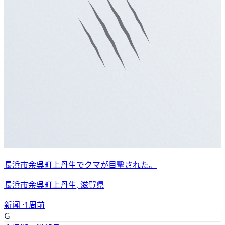
長浜市余呉町上丹生でクマが目撃された。
長浜市余呉町上丹生, 滋賀県
新闻 ·
1周前
G