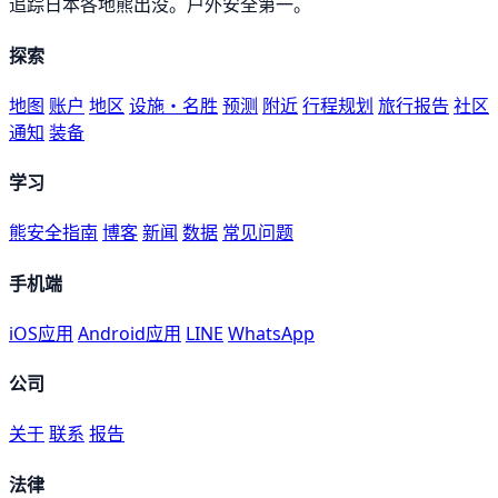
追踪日本各地熊出没。户外安全第一。
探索
地图
账户
地区
设施・名胜
预测
附近
行程规划
旅行报告
社区
通知
装备
学习
熊安全指南
博客
新闻
数据
常见问题
手机端
iOS应用
Android应用
LINE
WhatsApp
公司
关于
联系
报告
法律