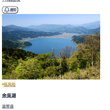
通知
低风险
余吳湖
滋贺县