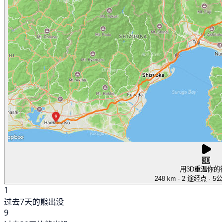
3D
用3D重温你的
248 km
· 2 途经点
· 5
1
过去7天的熊出没
9