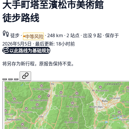
大手町塔至濱松市美術館
徒步路线
徒步
·
·
248 km
·
2 站点
·
出没 9 起
·
保存于
中等风险
2026年5月5日
·
最后更新: 18小时前
以此路线为基础规划
将另存为新行程，原报告保持不变。