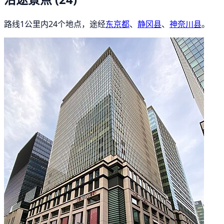
路线1公里内24个地点，途经
东京都
、
静冈县
、
神奈川县
。