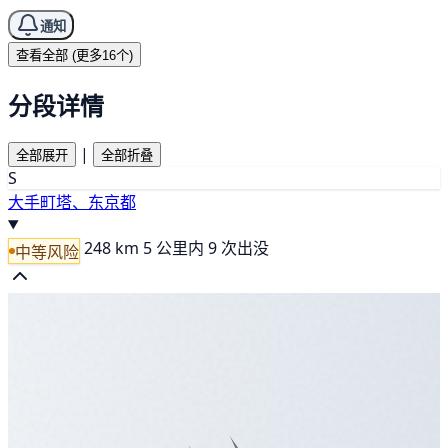
通知
查看全部 (更多16个)
分段详情
|
全部展开
全部折叠
S
大手町塔、东京都
248 km
5 公里内 9 次出没
中等风险