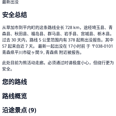
最新出没
安全总结
从草加市到平内町的这条路线全长 728 km，途经埼玉县、青
森县、秋田县、福岛县、群马县、岩手县、宫城县、栃木县。
过去 30 天内，路线 5 公里范围内有 378 起熊出没报告。其中
57 起来自近 7 天。 最新一起出没在 17小时前 于 〒038-0101
青森県平川市碇ヶ関９, 青森県 附近被报告。
此处目前为熊活动走廊。必须通过时请极度小心，但绕行更为
安全。
您的路线
路线概览
沿途景点
(9)