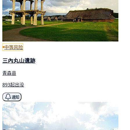
中等风险
三內丸山遺跡
青森县
893起出没
通知