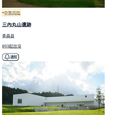
中等风险
三內丸山遺跡
青森县
893起出没
通知