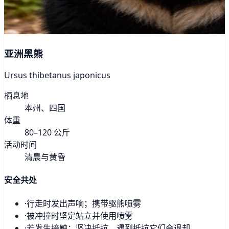
亚洲黑熊
Ursus thibetanus japonicus
栖息地
本州、四国
体重
80–120 公斤
活动时间
清晨与黄昏
安全共处
·
行走时发出声响；携带驱熊喷雾
·
被冲撞时坚定站立并使用喷雾
·
若发生接触：坚决抵抗。遇到抵抗它们会退却