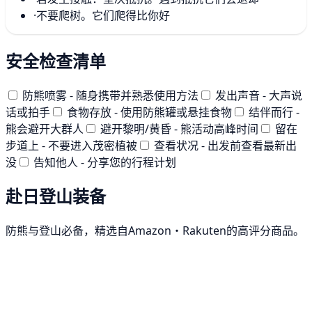
·
不要爬树。它们爬得比你好
安全检查清单
防熊喷雾 - 随身携带并熟悉使用方法
发出声音 - 大声说
话或拍手
食物存放 - 使用防熊罐或悬挂食物
结伴而行 -
熊会避开大群人
避开黎明/黄昏 - 熊活动高峰时间
留在
步道上 - 不要进入茂密植被
查看状况 - 出发前查看最新出
没
告知他人 - 分享您的行程计划
赴日登山装备
防熊与登山必备，精选自Amazon・Rakuten的高评分商品。