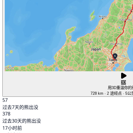
3D
用3D重温你的
728 km
· 2 途经点
· 5
57
过去7天的熊出没
378
过去30天的熊出没
17小时前