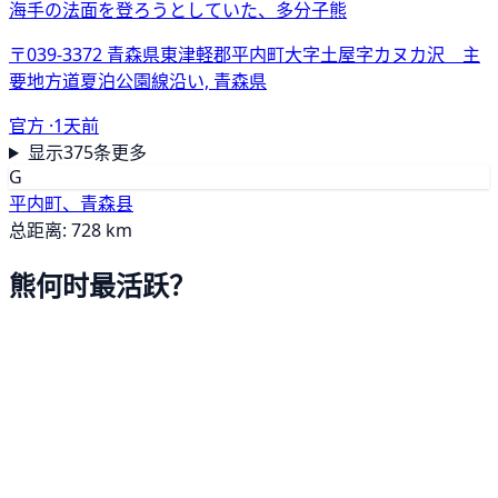
海手の法面を登ろうとしていた、多分子熊
〒039-3372 青森県東津軽郡平内町大字土屋字カヌカ沢 主
要地方道夏泊公園線沿い, 青森県
官方 ·
1天前
显示375条更多
G
平内町、青森县
总距离: 728 km
熊何时最活跃？