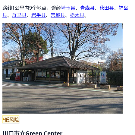
路线1公里内9个地点，途经
埼玉县
、
青森县
、
秋田县
、
福岛
县
、
群马县
、
岩手县
、
宫城县
、
栃木县
。
低风险
川口市立Green Center