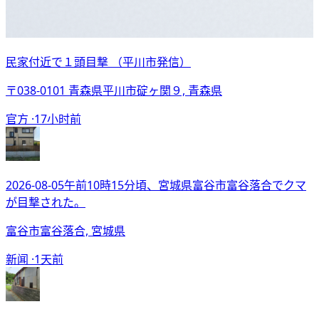
民家付近で１頭目撃 （平川市発信）
〒038-0101 青森県平川市碇ヶ関９, 青森県
官方 ·
17小时前
2026-08-05午前10時15分頃、宮城県富谷市富谷落合でクマ
が目撃された。
富谷市富谷落合, 宮城県
新闻 ·
1天前