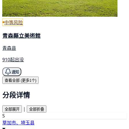
中等风险
青森縣立美術館
青森县
910起出没
通知
查看全部 (更多1个)
分段详情
|
全部展开
全部折叠
S
草加市、埼玉县