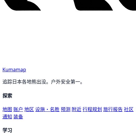
Kumamap
追踪日本各地熊出没。户外安全第一。
探索
地图
账户
地区
设施・名胜
预测
附近
行程规划
旅行报告
社区
通知
装备
学习