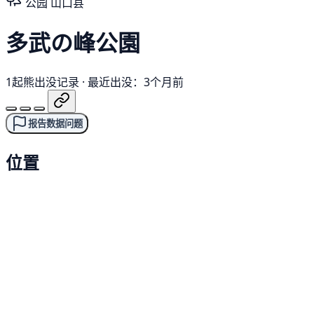
公园
山口县
多武の峰公園
1起熊出没记录
·
最近出没：3个月前
报告数据问题
位置