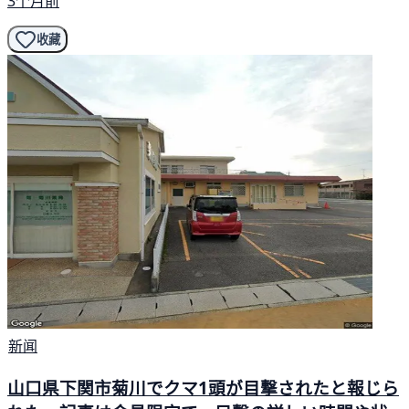
3个月前
收藏
新闻
山口県下関市菊川でクマ1頭が目撃されたと報じら