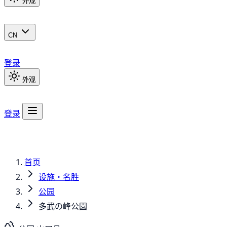
外观
CN
登录
外观
登录
首页
设施・名胜
公园
多武の峰公園