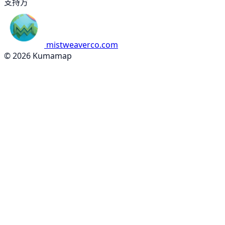
支持方
mistweaverco.com
© 2026 Kumamap