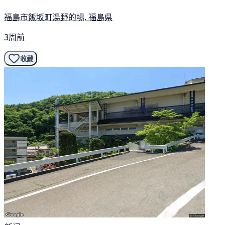
福島市飯坂町湯野的場, 福島県
3周前
收藏