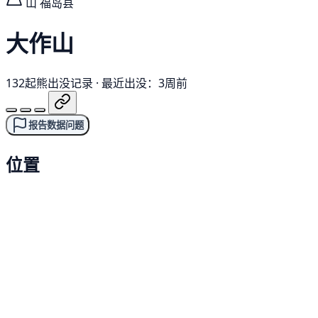
山
福岛县
大作山
132起熊出没记录
·
最近出没：3周前
报告数据问题
位置