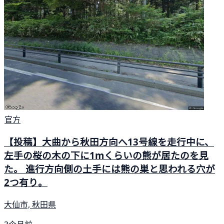
官方
【投稿】大曲から秋田方向へ13号線を走行中に、
左手の桜の木の下に1mくらいの熊が居たのを見
た。 進行方向側の土手には熊の巣と思われる穴が
2つ有り。
大仙市, 秋田県