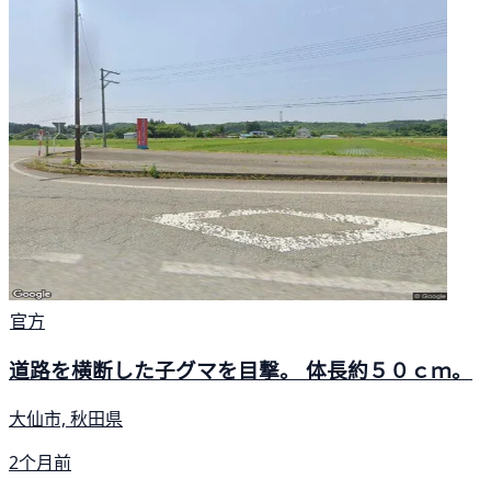
官方
道路を横断した子グマを目撃。 体長約５０ｃｍ。
大仙市, 秋田県
2个月前