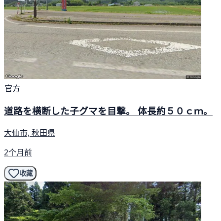
官方
道路を横断した子グマを目撃。 体長約５０ｃｍ。
大仙市, 秋田県
2个月前
收藏