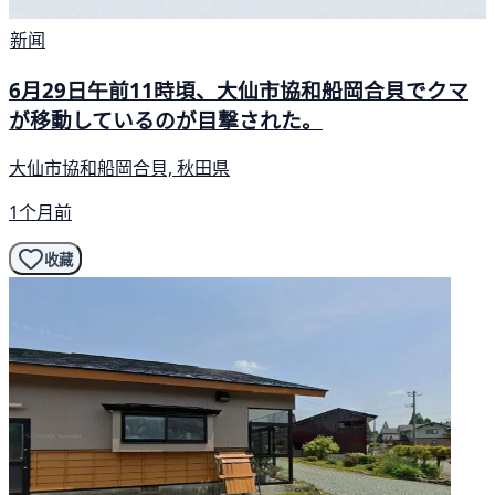
新闻
6月29日午前11時頃、大仙市協和船岡合貝でクマ
が移動しているのが目撃された。
大仙市協和船岡合貝, 秋田県
1个月前
收藏