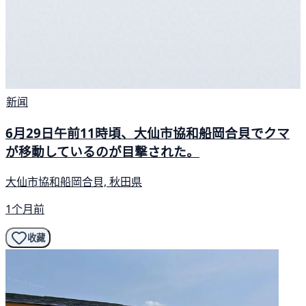
新闻
6月29日午前11時頃、大仙市協和船岡合貝でクマ
が移動しているのが目撃された。
大仙市協和船岡合貝, 秋田県
1个月前
收藏