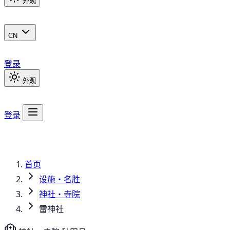
外观
CN
登录
外观
登录
首页
设施・名胜
神社・寺院
雷神社