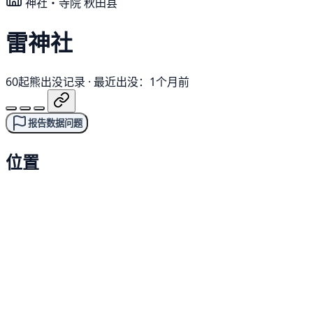
神社・寺院
秋田县
雷神社
60起熊出没记录
·
最近出没：1个月前
报告数据问题
位置