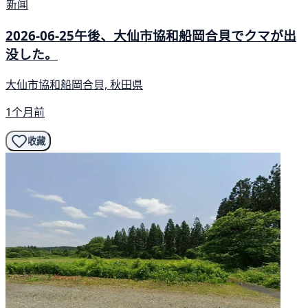
新闻
2026-06-25午後、大仙市協和船岡合貝でクマが出
没した。
大仙市協和船岡合貝, 秋田県
1个月前
收藏