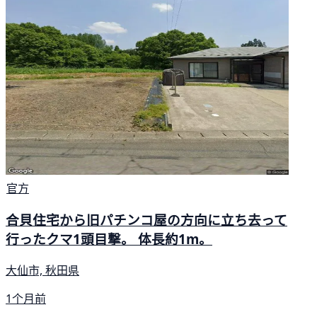
官方
合貝住宅から旧パチンコ屋の方向に立ち去って
行ったクマ1頭目撃。 体長約1m。
大仙市, 秋田県
1个月前