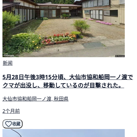
新闻
5月28日午後3時15分頃、大仙市協和船岡一ノ渡で
クマが出没し、移動しているのが目撃された。
大仙市協和船岡一ノ渡, 秋田県
2个月前
收藏