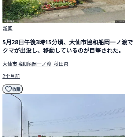
新闻
5月28日午後3時15分頃、大仙市協和船岡一ノ渡で
クマが出没し、移動しているのが目撃された。
大仙市協和船岡一ノ渡, 秋田県
2个月前
收藏