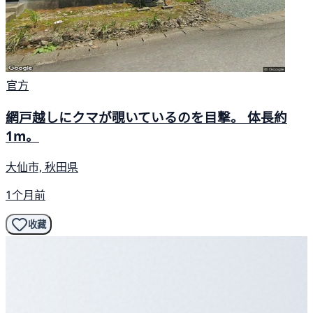
官方
網戸越しにクマが覗いているのを目撃。 体長約
1m。
大仙市, 秋田県
1个月前
收藏