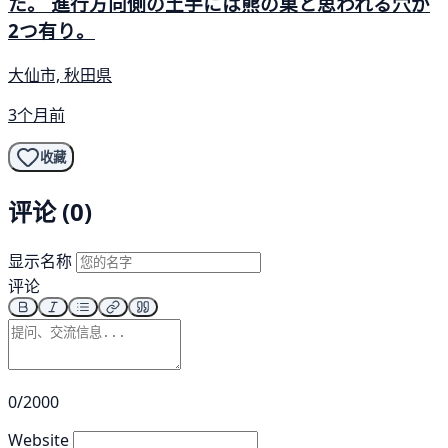
た。 進行方向側の土手には熊の巣と思われる穴が
2つ有り。
大仙市, 秋田県
3个月前
收藏
评论 (0)
显示名称
评论
0/2000
Website