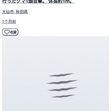
行ったクマ1頭目撃。 体長約1m。
大仙市, 秋田県
1个月前
收藏