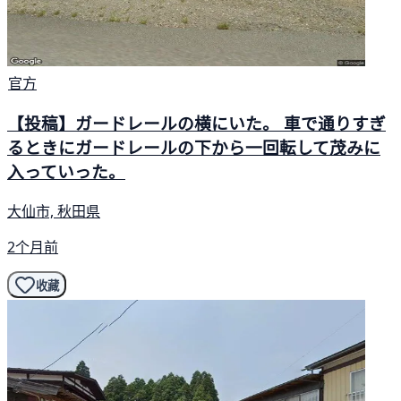
官方
【投稿】ガードレールの横にいた。 車で通りすぎ
るときにガードレールの下から一回転して茂みに
入っていった。
大仙市, 秋田県
2个月前
收藏