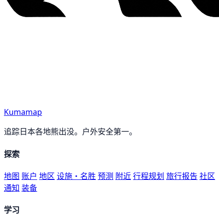
Kumamap
追踪日本各地熊出没。户外安全第一。
探索
地图
账户
地区
设施・名胜
预测
附近
行程规划
旅行报告
社区
通知
装备
学习