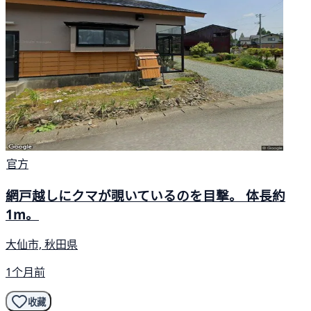
官方
網戸越しにクマが覗いているのを目撃。 体長約
1m。
大仙市, 秋田県
1个月前
收藏