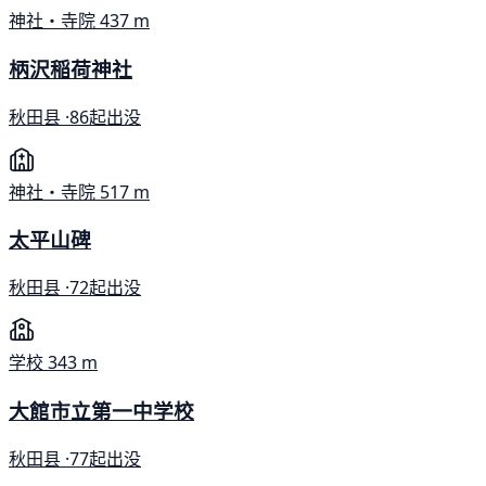
神社・寺院
437 m
柄沢稲荷神社
秋田县 ·
86起出没
神社・寺院
517 m
太平山碑
秋田县 ·
72起出没
学校
343 m
大館市立第一中学校
秋田县 ·
77起出没