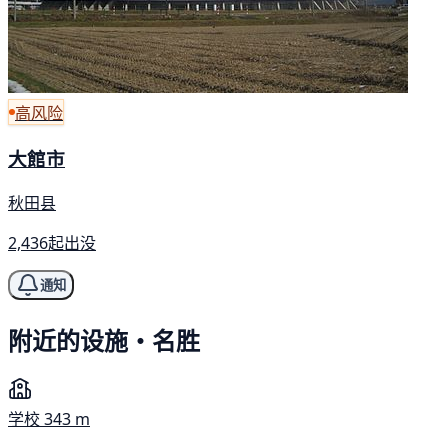
高风险
大館市
秋田县
2,436起出没
通知
附近的设施・名胜
学校
343 m