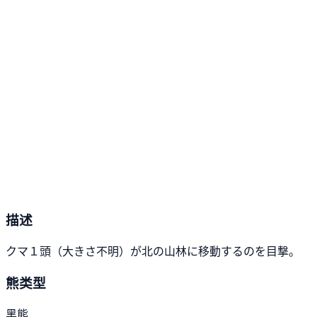
描述
クマ１頭（大きさ不明）が北の山林に移動するのを目撃。
熊类型
黑熊