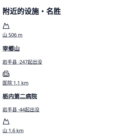
附近的设施・名胜
山
506 m
宰郷山
岩手县 ·
247起出没
医院
1.1 km
栃内第二病院
岩手县 ·
44起出没
山
1.6 km