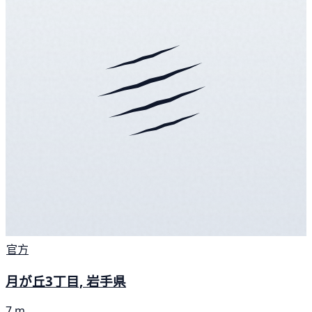
官方
月が丘3丁目, 岩手県
7 m