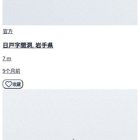
官方
日戸字間洞, 岩手県
7 m
9个月前
收藏