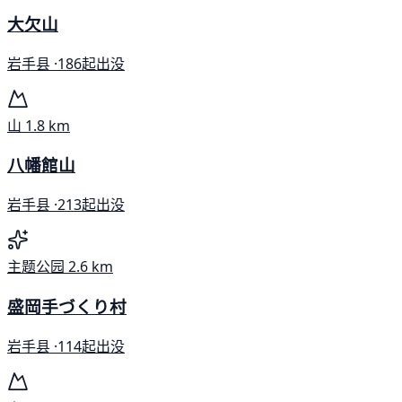
大欠山
岩手县 ·
186起出没
山
1.8 km
八幡館山
岩手县 ·
213起出没
主题公园
2.6 km
盛岡手づくり村
岩手县 ·
114起出没