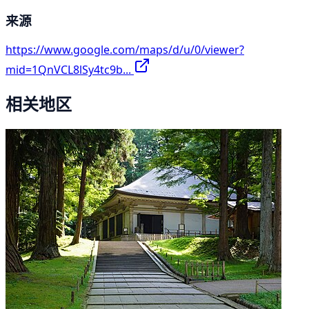
来源
https://www.google.com/maps/d/u/0/viewer?
mid=1QnVCL8lSy4tc9b...
相关地区