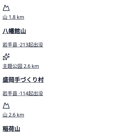
山
1.8 km
八幡館山
岩手县 ·
213起出没
主题公园
2.6 km
盛岡手づくり村
岩手县 ·
114起出没
山
2.6 km
稲荷山