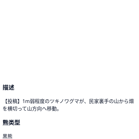
描述
【投稿】1m弱程度のツキノワグマが、民家裏手の山から畑
を横切って山方向へ移動。
熊类型
黑熊