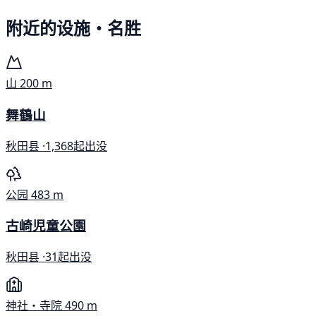
附近的设施・名胜
山
200 m
舞鶴山
秋田县 ·
1,368起出没
公园
483 m
古崎児童公園
秋田县 ·
31起出没
神社・寺院
490 m