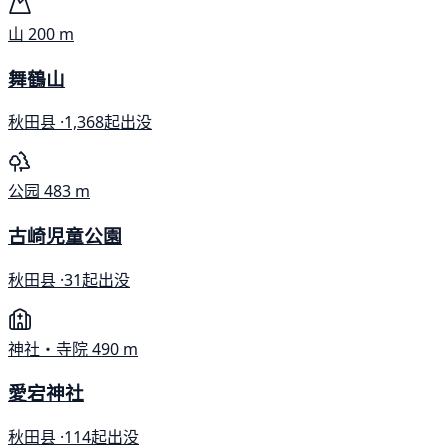
山
200 m
舞鶴山
秋田县 ·
1,368起出没
公园
483 m
古崎児童公園
秋田县 ·
31起出没
神社・寺院
490 m
愛宕神社
秋田县 ·
114起出没