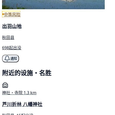
中等风险
出羽山地
秋田县
698起出没
通知
附近的设施・名胜
神社・寺院
1.3 km
芦川折林 八幡神社