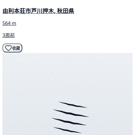
由利本荘市芦川押木, 秋田県
564 m
3周前
收藏