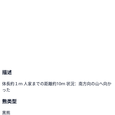
描述
体長約１ｍ 人家までの距離約10ｍ 状況：南方向の山へ向か
った
熊类型
黑熊