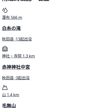
瀑布
566 m
白糸の滝
秋田县 ·
13起出没
神社・寺院
1.3 km
赤神神社中宮
秋田县 ·
3起出没
山
1.4 km
毛無山