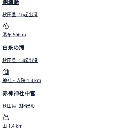
潮瀬崎
秋田县 ·
16起出没
瀑布
566 m
白糸の滝
秋田县 ·
13起出没
神社・寺院
1.3 km
赤神神社中宮
秋田县 ·
3起出没
山
1.4 km