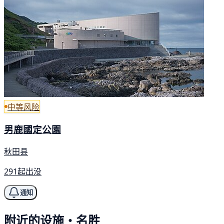
中等风险
男鹿國定公園
秋田县
291起出没
通知
附近的设施・名胜