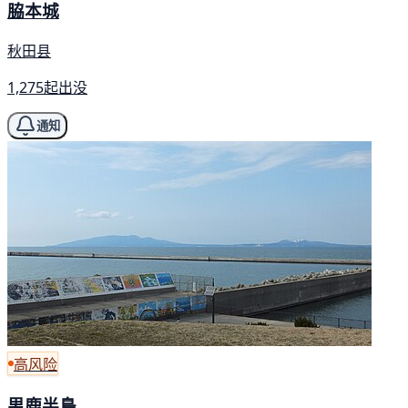
脇本城
秋田县
1,275起出没
通知
高风险
男鹿半島