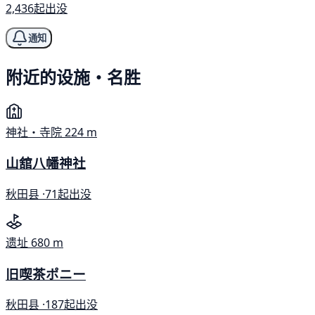
2,436起出没
通知
附近的设施・名胜
神社・寺院
224 m
山舘八幡神社
秋田县 ·
71起出没
遗址
680 m
旧喫茶ポニー
秋田县 ·
187起出没