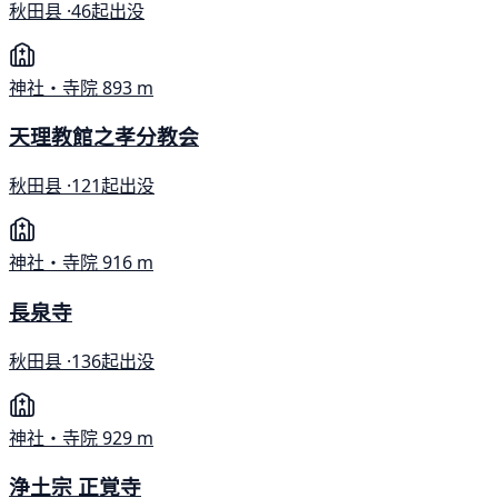
秋田县 ·
46起出没
神社・寺院
893 m
天理教館之孝分教会
秋田县 ·
121起出没
神社・寺院
916 m
長泉寺
秋田县 ·
136起出没
神社・寺院
929 m
浄土宗 正覚寺