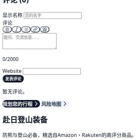
显示名称
评论
0/2000
Website
发表评论
暂无评论。
规划您的行程
风险地图
赴日登山装备
防熊与登山必备，精选自Amazon・Rakuten的高评分商品。