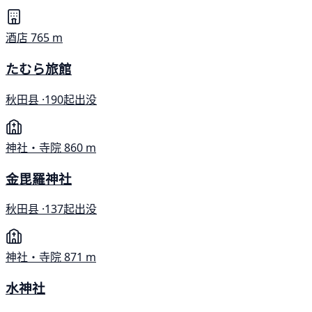
酒店
765 m
たむら旅館
秋田县 ·
190起出没
神社・寺院
860 m
金毘羅神社
秋田县 ·
137起出没
神社・寺院
871 m
水神社