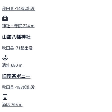
秋田县 ·
143起出没
神社・寺院
224 m
山舘八幡神社
秋田县 ·
71起出没
遗址
680 m
旧喫茶ポニー
秋田县 ·
187起出没
酒店
765 m