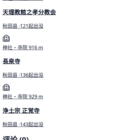
天理教館之孝分教会
秋田县 ·
121起出没
神社・寺院
916 m
長泉寺
秋田县 ·
136起出没
神社・寺院
929 m
浄土宗 正覚寺
秋田县 ·
143起出没
评论 (0)