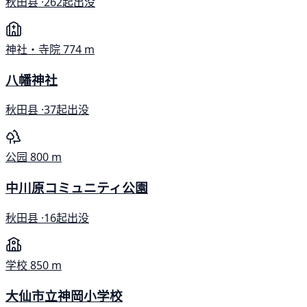
秋田县 ·
262起出没
神社・寺院
774 m
八幡神社
秋田县 ·
37起出没
公园
800 m
中川原コミュニティ公園
秋田县 ·
16起出没
学校
850 m
大仙市立神岡小学校