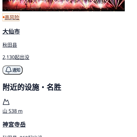
高风险
大仙市
秋田县
2,130起出没
通知
附近的设施・名胜
山
538 m
神宮寺岳