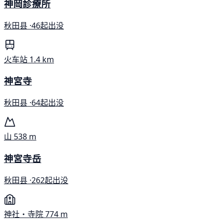
神岡診療所
秋田县 ·
46起出没
火车站
1.4 km
神宮寺
秋田县 ·
64起出没
山
538 m
神宮寺岳
秋田县 ·
262起出没
神社・寺院
774 m