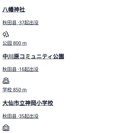
八幡神社
秋田县 ·
37起出没
公园
800 m
中川原コミュニティ公園
秋田县 ·
16起出没
学校
850 m
大仙市立神岡小学校
秋田县 ·
35起出没