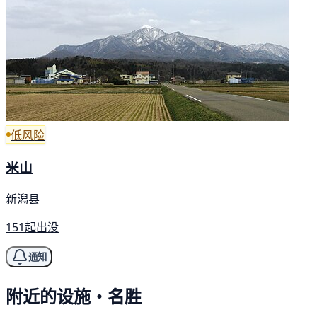
低风险
米山
新潟县
151起出没
通知
附近的设施・名胜