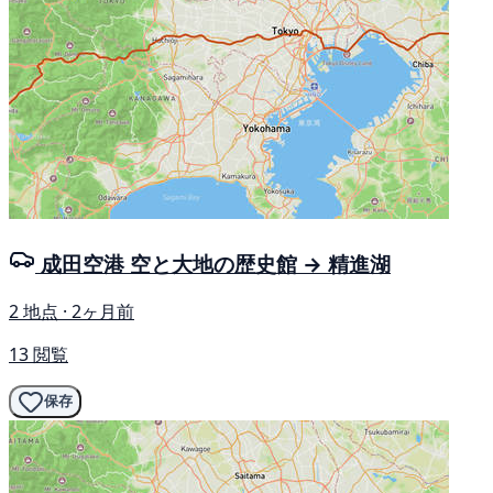
成田空港 空と大地の歴史館 → 精進湖
2 地点 · 2ヶ月前
13 閲覧
保存