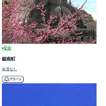
安全
鋸南町
出没なし
アラート