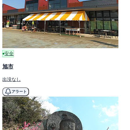
安全
旭市
出没なし
アラート