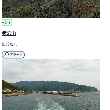
安全
愛宕山
出没なし
アラート