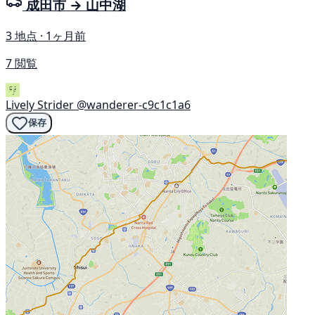
成田市 → 山中湖
3 地点 · 1ヶ月前
7 閲覧
Lively Strider
@wanderer-c9c1c1a6
保存