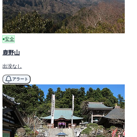
安全
鹿野山
出没なし
アラート