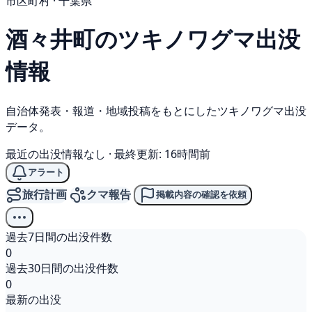
市区町村 · 千葉県
酒々井町の
ツキノワグマ
出没
情報
自治体発表・報道・地域投稿をもとにしたツキノワグマ出没
データ。
最近の出没情報なし
·
最終更新: 16時間前
アラート
旅行計画
クマ報告
掲載内容の確認を依頼
過去7日間の出没件数
0
過去30日間の出没件数
0
最新の出没