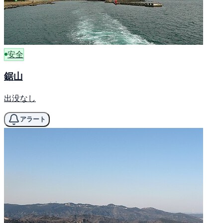
安全
鋸山
出没なし
アラート