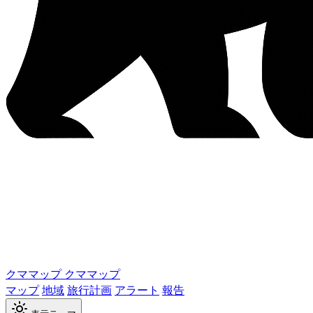
クママップ
クママップ
マップ
地域
旅行計画
アラート
報告