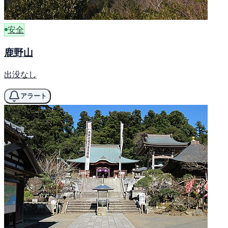
安全
鹿野山
出没なし
アラート