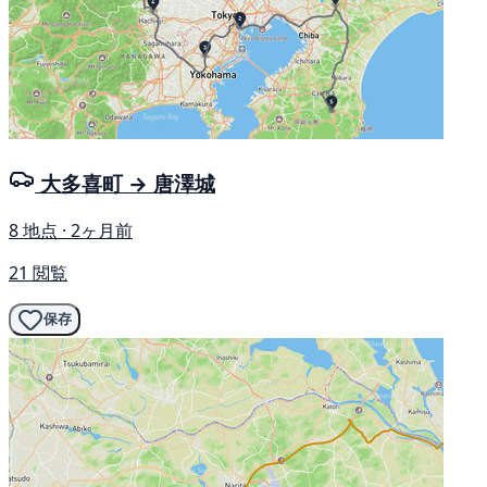
大多喜町 → 唐澤城
8 地点 · 2ヶ月前
21 閲覧
保存