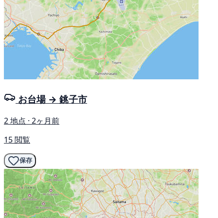
お台場 → 銚子市
2 地点 · 2ヶ月前
15 閲覧
保存