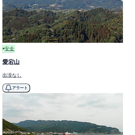
安全
愛宕山
出没なし
アラート