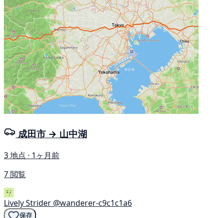
成田市 → 山中湖
3 地点 · 1ヶ月前
7 閲覧
Lively Strider
@wanderer-c9c1c1a6
保存