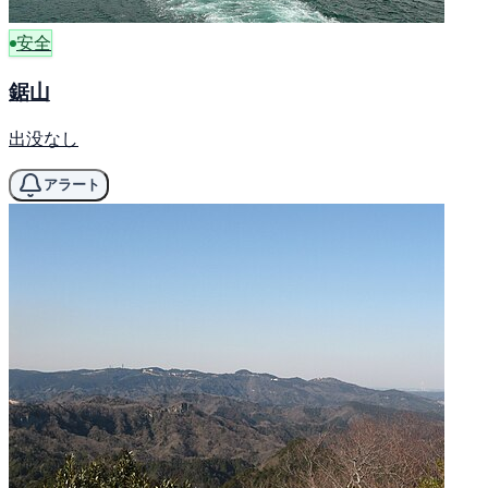
安全
鋸山
出没なし
アラート