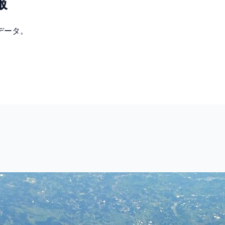
報
データ。