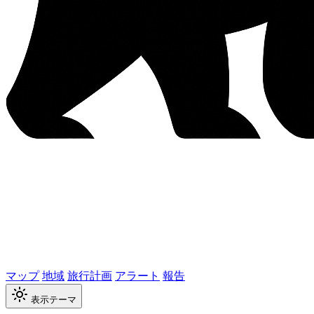
マップ
地域
旅行計画
アラート
報告
表示テーマ