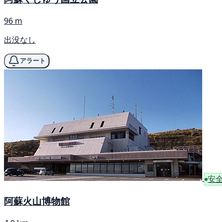
96 m
出没なし
アラート
安
阿蘇火山博物館