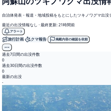
阿蘇山の
ツキノワグマ
出没情
自治体発表・報道・地域投稿をもとにしたツキノワグマ出没
最近の出没情報なし
·
最終更新: 21時間前
アラート
旅行計画
クマ報告
掲載内容の確認を依頼
過去7日間の出没件数
0
過去30日間の出没件数
0
最新の出没
-