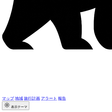
マップ
地域
旅行計画
アラート
報告
表示テーマ