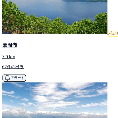
低
摩周湖
7.0 km
62件の出没
アラート