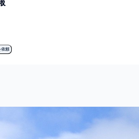
報
。
を依頼