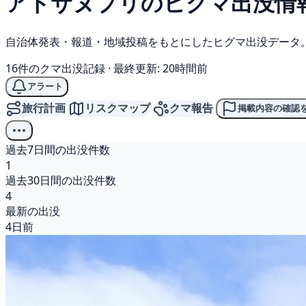
アトサヌプリの
ヒグマ
出没情
自治体発表・報道・地域投稿をもとにしたヒグマ出没データ
16件のクマ出没記録
·
最終更新: 20時間前
アラート
旅行計画
リスクマップ
クマ報告
掲載内容の確認
過去7日間の出没件数
1
過去30日間の出没件数
4
最新の出没
4日前