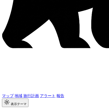
マップ
地域
旅行計画
アラート
報告
表示テーマ