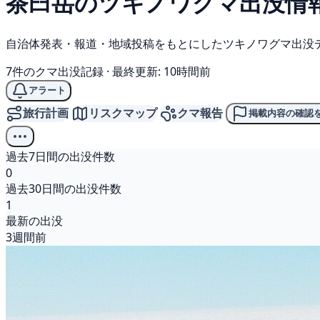
茶臼岳の
ツキノワグマ
出没情
自治体発表・報道・地域投稿をもとにしたツキノワグマ出没
7件のクマ出没記録
·
最終更新: 10時間前
アラート
旅行計画
リスクマップ
クマ報告
掲載内容の確認
過去7日間の出没件数
0
過去30日間の出没件数
1
最新の出没
3週間前