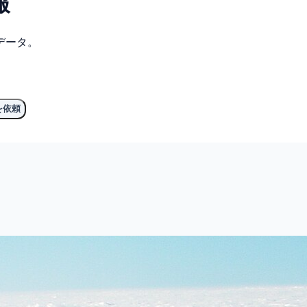
報
データ。
を依頼