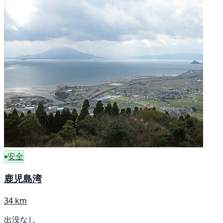
安全
鹿児島湾
34 km
出没なし