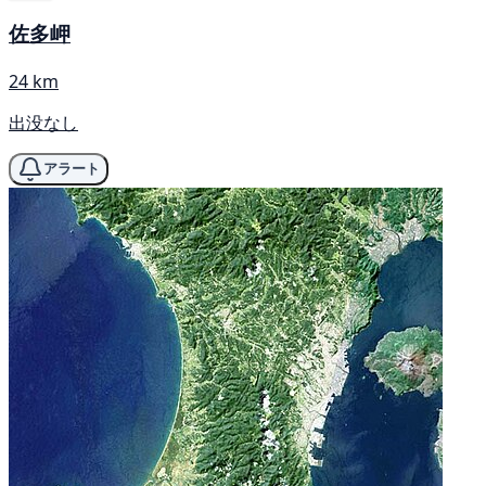
佐多岬
24 km
出没なし
アラート