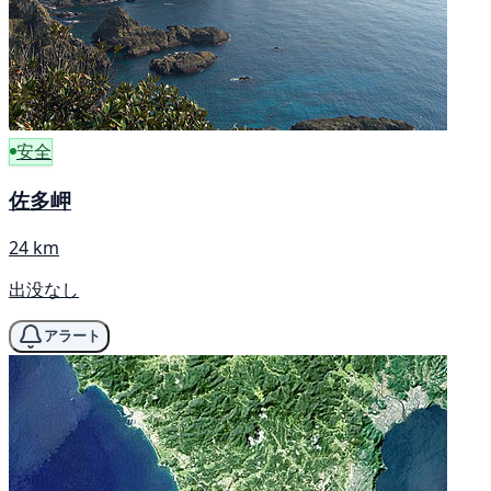
安全
佐多岬
24 km
出没なし
アラート