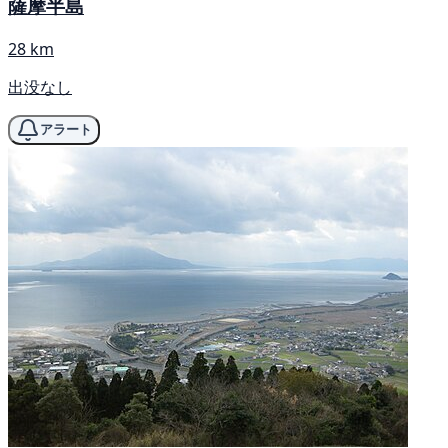
薩摩半島
28 km
出没なし
アラート