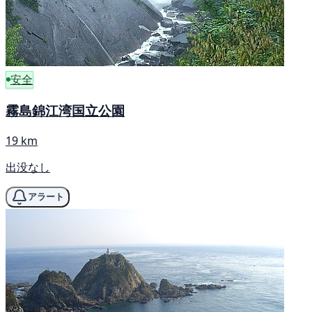
安全
霧島錦江湾国立公園
19 km
出没なし
アラート