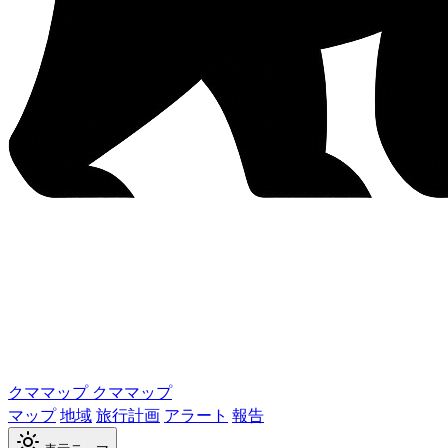
クママップ
クママップ
マップ
地域
旅行計画
アラート
報告