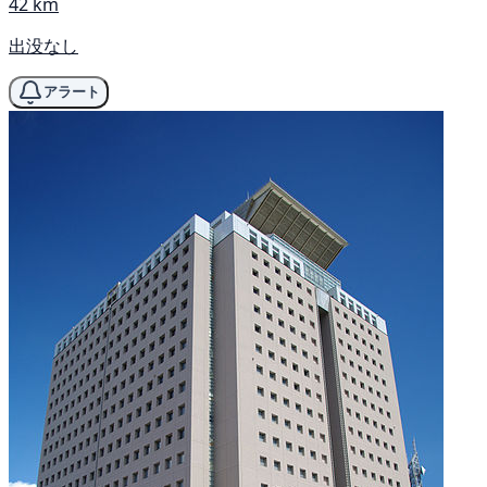
42 km
出没なし
アラート