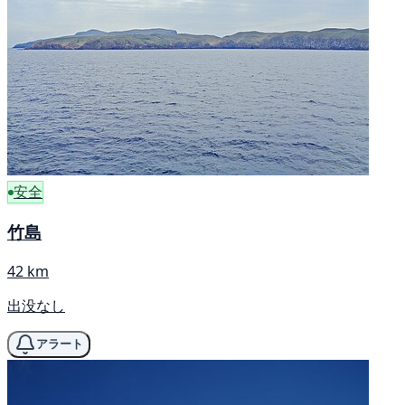
安全
竹島
42 km
出没なし
アラート