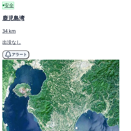
安全
鹿児島湾
34 km
出没なし
アラート