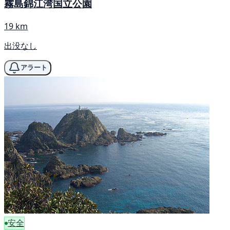
霧島錦江湾国立公園
19 km
出没なし
アラート
安全