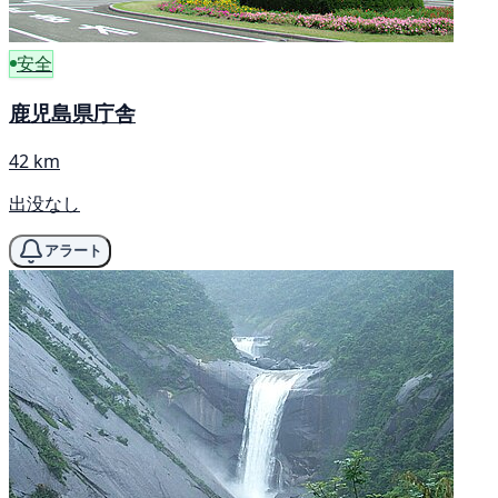
安全
鹿児島県庁舎
42 km
出没なし
アラート