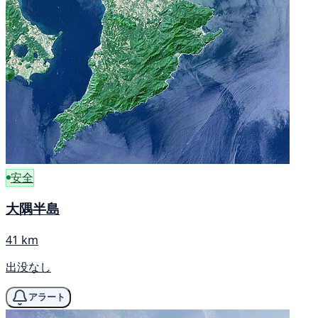
安全
大隅半島
41 km
出没なし
アラート