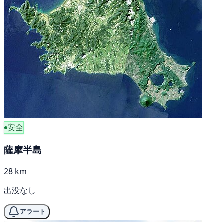
安全
薩摩半島
28 km
出没なし
アラート