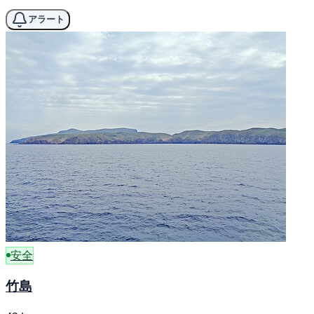
アラート
安全
竹島