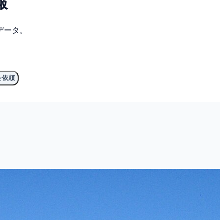
報
データ。
を依頼