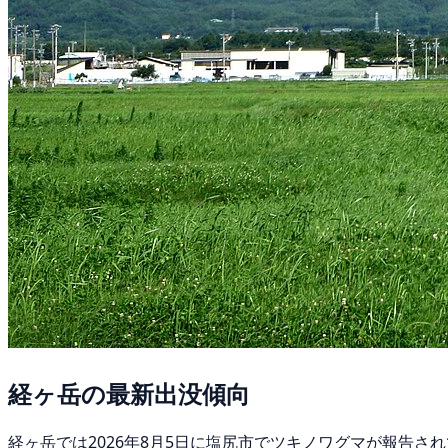
経ヶ岳の最新出没傾向
経ヶ岳では2026年8月5日に塩尻市でツキノワグマが報告され