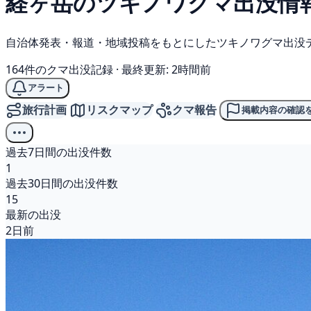
経ヶ岳の
ツキノワグマ
出没情
自治体発表・報道・地域投稿をもとにしたツキノワグマ出没
164件のクマ出没記録
·
最終更新: 2時間前
アラート
旅行計画
リスクマップ
クマ報告
掲載内容の確認
過去7日間の出没件数
1
過去30日間の出没件数
15
最新の出没
2日前