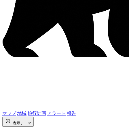
マップ
地域
旅行計画
アラート
報告
表示テーマ