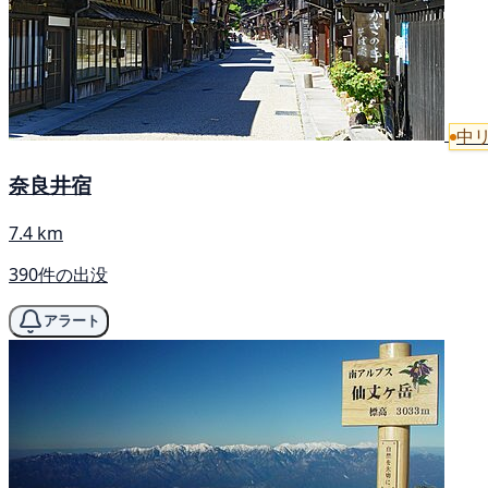
中
奈良井宿
7.4 km
390件の出没
アラート