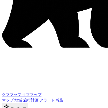
クママップ
クママップ
マップ
地域
旅行計画
アラート
報告