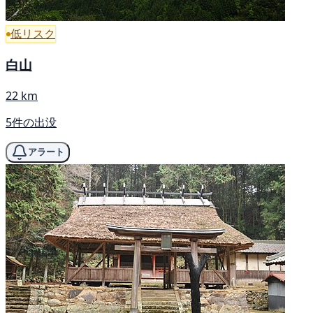
低リスク
白山
22 km
5件の出没
アラート