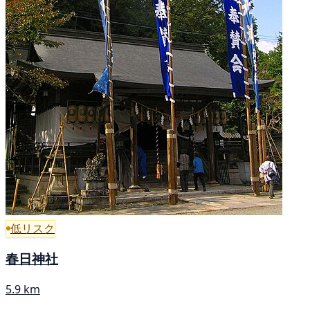
低リスク
春日神社
5.9 km