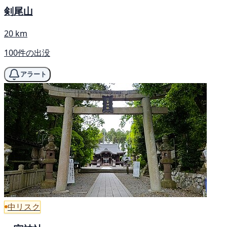
剣尾山
20 km
100件の出没
アラート
中リスク