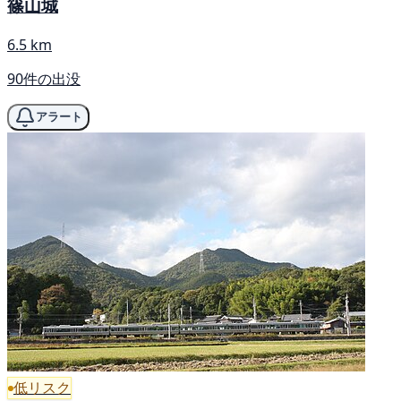
篠山城
6.5 km
90件の出没
アラート
低リスク