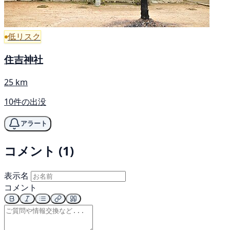
低リスク
住吉神社
25 km
10件の出没
アラート
コメント (1)
表示名
コメント