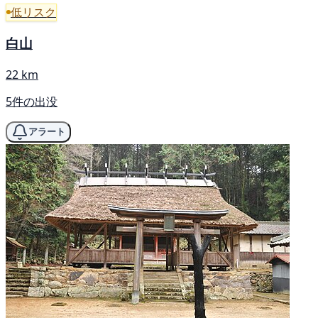
低リスク
白山
22 km
5件の出没
アラート