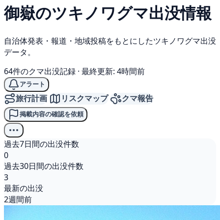
御嶽の
ツキノワグマ
出没情報
自治体発表・報道・地域投稿をもとにしたツキノワグマ出没
データ。
64件のクマ出没記録
·
最終更新: 4時間前
アラート
旅行計画
リスクマップ
クマ報告
掲載内容の確認を依頼
過去7日間の出没件数
0
過去30日間の出没件数
3
最新の出没
2週間前