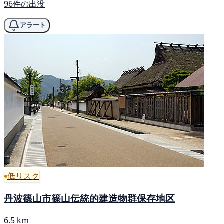
96件の出没
アラート
低リスク
丹波篠山市篠山伝統的建造物群保存地区
6.5 km