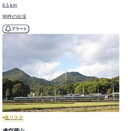
6.5 km
90件の出没
アラート
低リスク
虚空蔵山