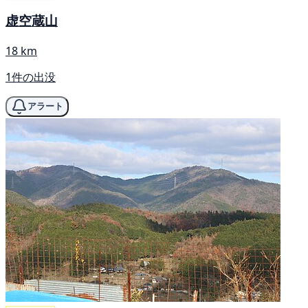
虚空蔵山
18 km
1件の出没
アラート