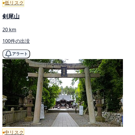
低リスク
剣尾山
20 km
100件の出没
アラート
中リスク