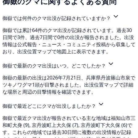
御嶽のクマに関するよくある質問
御嶽では何件のクマ出没が記録されていますか？
御嶽では累計64件のクマ出没が記録されています。過去30
日間で3件、過去7日間で0件の出没が報告されました。出没
情報は公式報告・ニュース・コミュニティ投稿から収集して
おり、出没位置マップで地図上に表示できます。
御嶽で最新のクマ出没はいつ、どこでしたか？
御嶽の最新の出没は2026年7月21日、兵庫県丹波篠山市泉で
ツキノワグマ1頭が目撃されました。出没位置マップで詳細
な場所と周辺の目撃情報を確認できます。
御嶽で最近どこにクマが出没しましたか？
御嶽で最近クマ出没が報告されている主な地域は福知山市三
和町大身 (9), 京丹波町上大久保 (7), 京丹波町下大久保 (6)で
す。これらの地域では過去30日間に複数の出没情報が記録