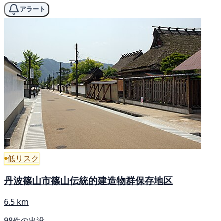
アラート
低リスク
丹波篠山市篠山伝統的建造物群保存地区
6.5 km
98件の出没