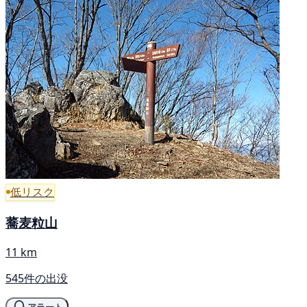
低リスク
蕎麦粒山
11 km
545件の出没