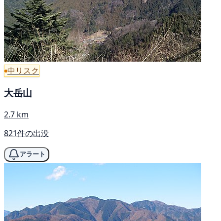
中リスク
大岳山
2.7 km
821件の出没
アラート