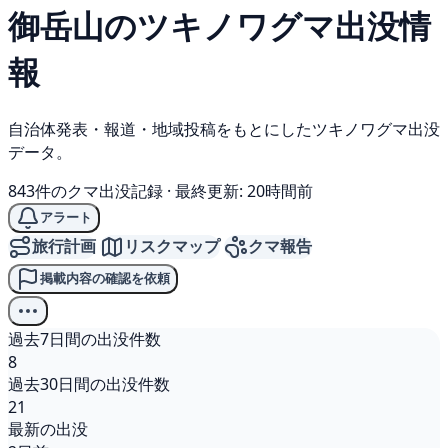
御岳山の
ツキノワグマ
出没情
報
自治体発表・報道・地域投稿をもとにしたツキノワグマ出没
データ。
843件のクマ出没記録
·
最終更新: 20時間前
アラート
旅行計画
リスクマップ
クマ報告
掲載内容の確認を依頼
過去7日間の出没件数
8
過去30日間の出没件数
21
最新の出没