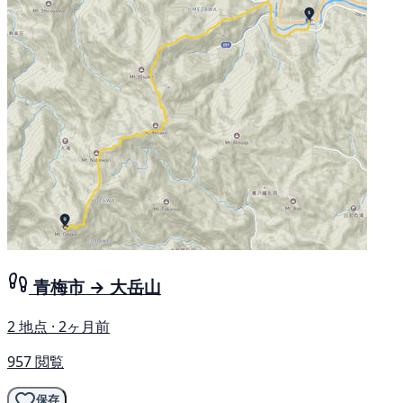
青梅市 → 大岳山
2 地点 · 2ヶ月前
957 閲覧
保存