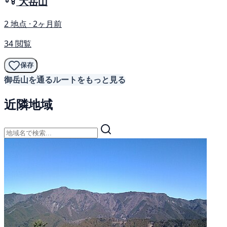
大岳山
2 地点 · 2ヶ月前
34 閲覧
保存
御岳山を通るルートをもっと見る
近隣地域