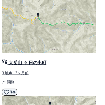
大岳山 → 日の出町
3 地点 · 3ヶ月前
71 閲覧
保存