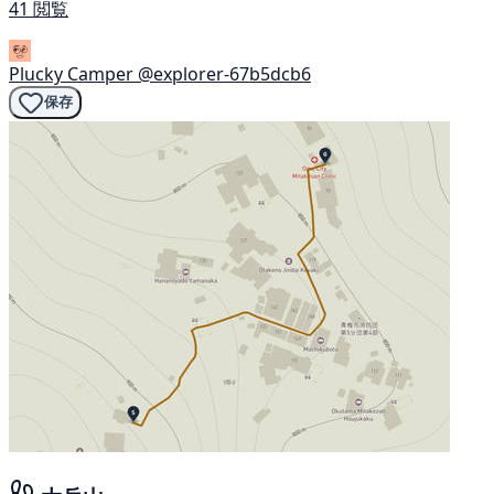
41 閲覧
Plucky Camper
@explorer-67b5dcb6
保存