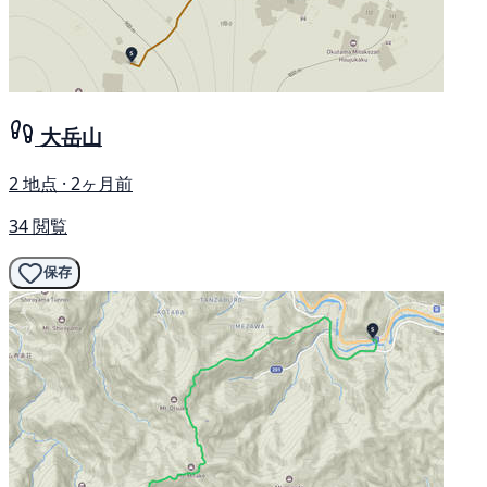
大岳山
2 地点 · 2ヶ月前
34 閲覧
保存