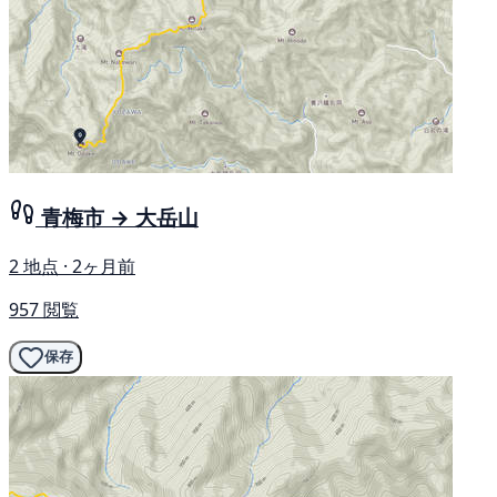
青梅市 → 大岳山
2 地点 · 2ヶ月前
957 閲覧
保存