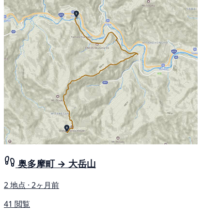
奥多摩町 → 大岳山
2 地点 · 2ヶ月前
41 閲覧