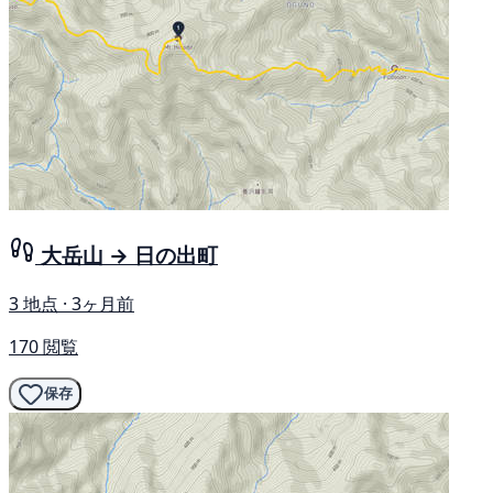
大岳山 → 日の出町
3 地点 · 3ヶ月前
170 閲覧
保存