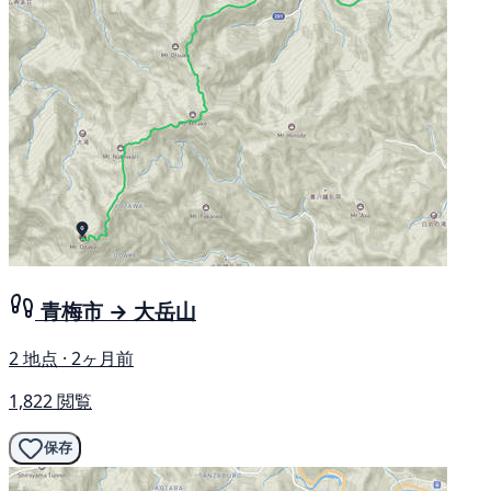
青梅市 → 大岳山
2 地点 · 2ヶ月前
1,822 閲覧
保存