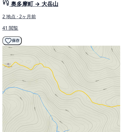
奥多摩町 → 大岳山
2 地点 · 2ヶ月前
41 閲覧
保存