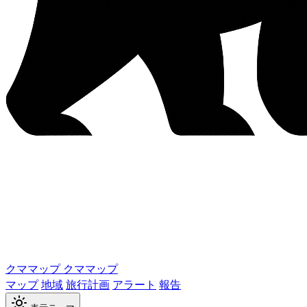
クママップ
クママップ
マップ
地域
旅行計画
アラート
報告