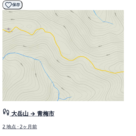
保存
大岳山 → 青梅市
2 地点 · 2ヶ月前