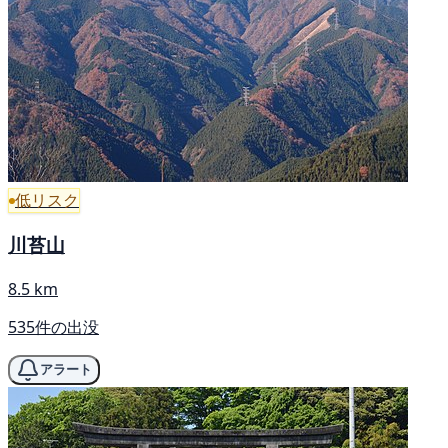
低リスク
川苔山
8.5 km
535件の出没
アラート