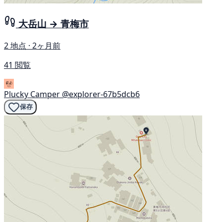
大岳山 → 青梅市
2 地点 · 2ヶ月前
41 閲覧
Plucky Camper
@explorer-67b5dcb6
保存