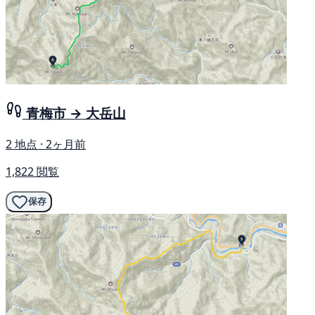
青梅市 → 大岳山
2 地点 · 2ヶ月前
1,822 閲覧
保存