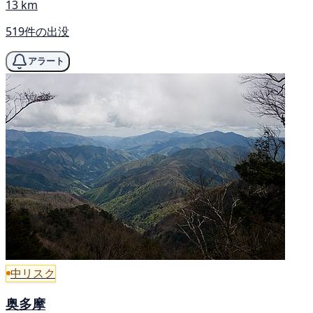
13 km
519件の出没
アラート
中リスク
奥多摩