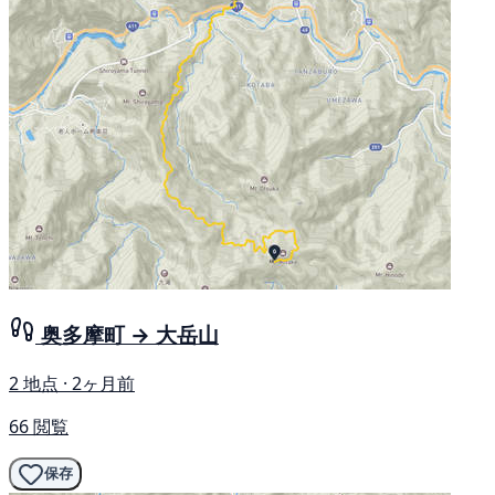
奥多摩町 → 大岳山
2 地点 · 2ヶ月前
66 閲覧
保存