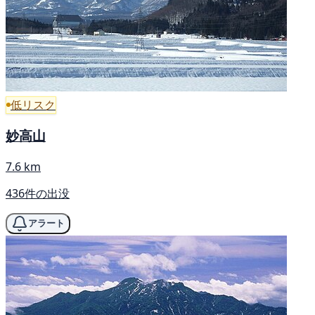
低リスク
妙高山
7.6 km
436件の出没
アラート