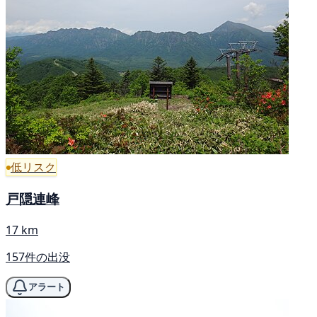
低リスク
戸隠連峰
17 km
157件の出没
アラート