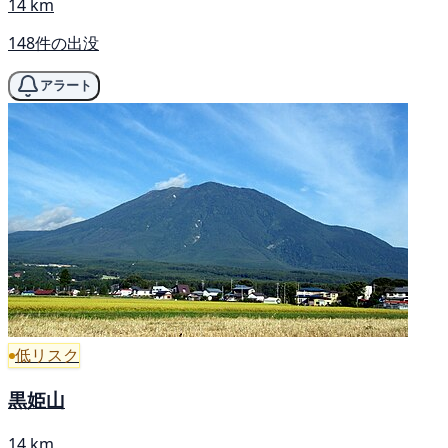
14 km
148件の出没
アラート
低リスク
黒姫山
14 km