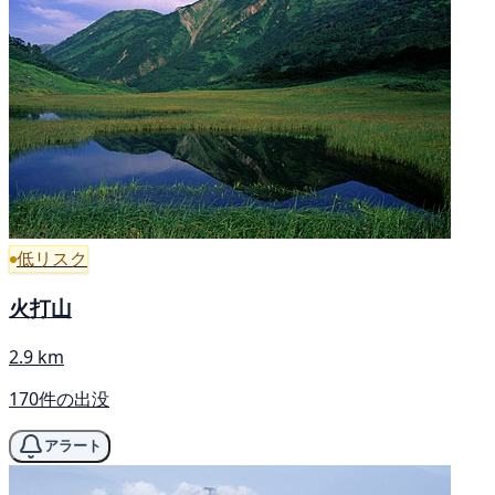
低リスク
火打山
2.9 km
170件の出没
アラート