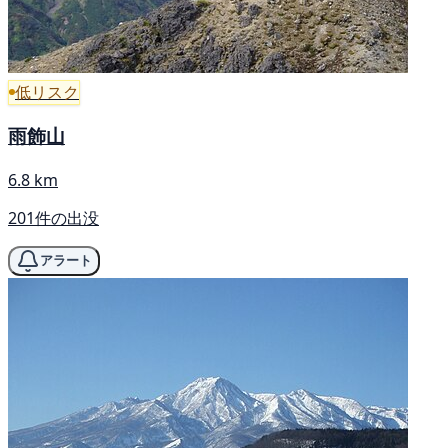
低リスク
雨飾山
6.8 km
201件の出没
アラート