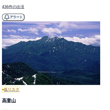
436件の出没
アラート
低リスク
高妻山