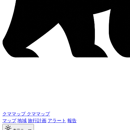
クママップ
クママップ
マップ
地域
旅行計画
アラート
報告