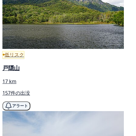
低リスク
戸隠山
17 km
157件の出没
アラート