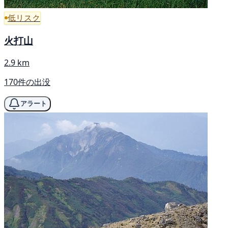
低リスク
火打山
2.9 km
170件の出没
アラート