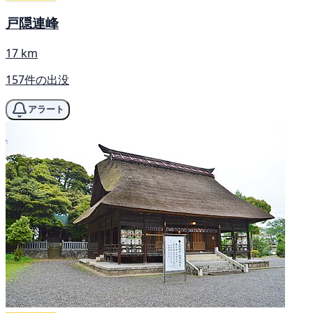
戸隠連峰
17 km
157件の出没
アラート