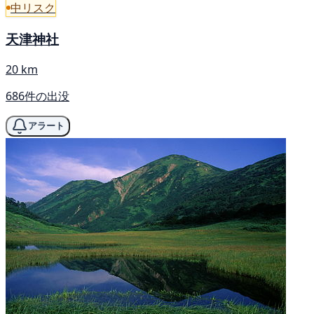
中リスク
天津神社
20 km
686件の出没
アラート