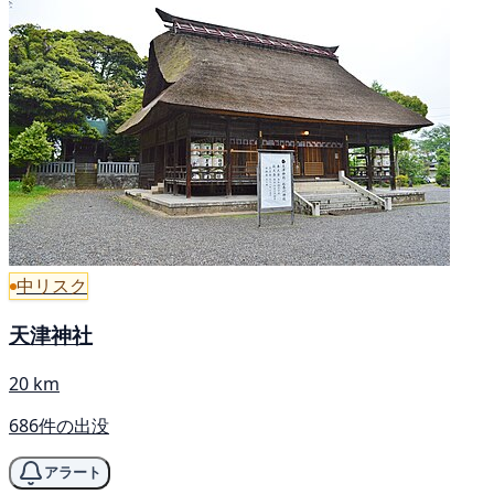
中リスク
天津神社
20 km
686件の出没
アラート