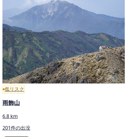
低リスク
雨飾山
6.8 km
201件の出没