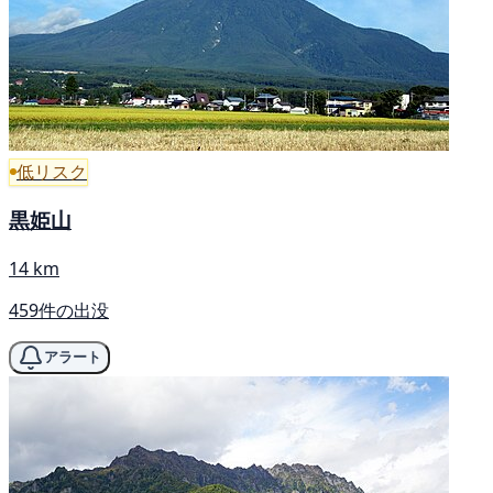
低リスク
黒姫山
14 km
459件の出没
アラート