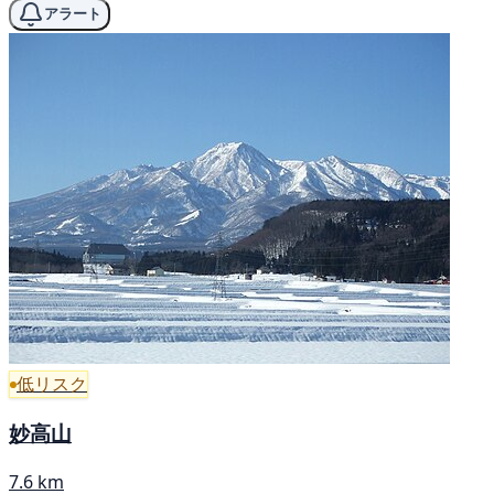
アラート
低リスク
妙高山
7.6 km