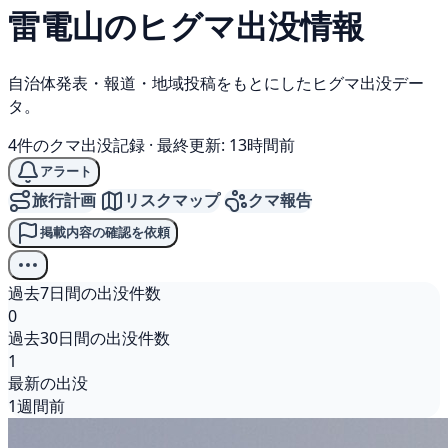
雷電山の
ヒグマ
出没情報
自治体発表・報道・地域投稿をもとにしたヒグマ出没デー
タ。
4件のクマ出没記録
·
最終更新: 13時間前
アラート
旅行計画
リスクマップ
クマ報告
掲載内容の確認を依頼
過去7日間の出没件数
0
過去30日間の出没件数
1
最新の出没
1週間前