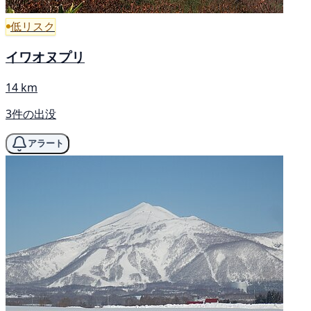
低リスク
イワオヌプリ
14 km
3件の出没
アラート