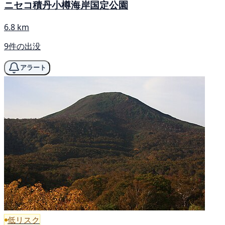
ニセコ積丹小樽海岸国定公園
6.8 km
9件の出没
アラート
低リスク