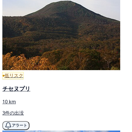
低リスク
チセヌプリ
10 km
3件の出没
アラート