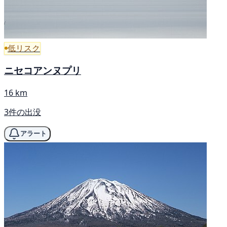
低リスク
ニセコアンヌプリ
16 km
3件の出没
アラート