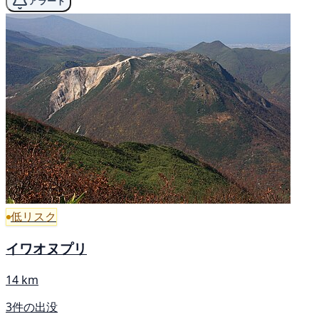
アラート
低リスク
イワオヌプリ
14 km
3件の出没