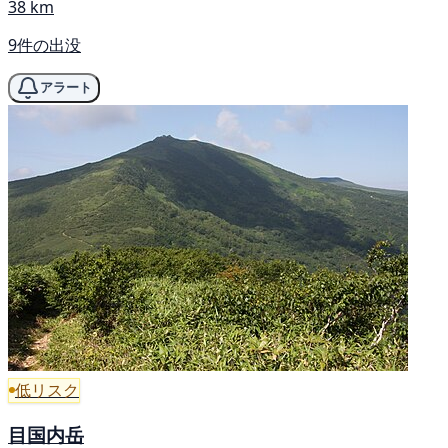
38 km
9件の出没
アラート
低リスク
目国内岳