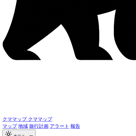
クママップ
クママップ
マップ
地域
旅行計画
アラート
報告