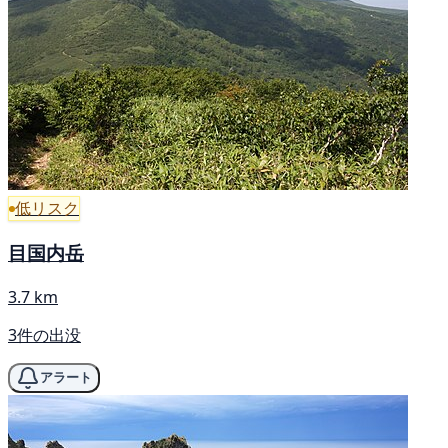
低リスク
目国内岳
3.7 km
3件の出没
アラート