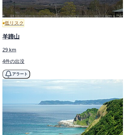
低リスク
羊蹄山
29 km
4件の出没
アラート