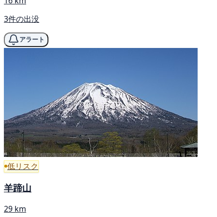
16 km
3件の出没
アラート
低リスク
羊蹄山
29 km