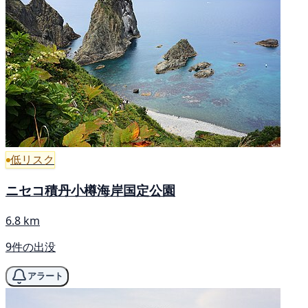
低リスク
ニセコ積丹小樽海岸国定公園
6.8 km
9件の出没
アラート