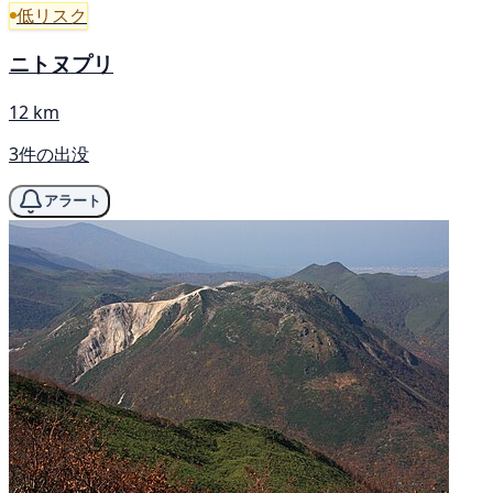
低リスク
ニトヌプリ
12 km
3件の出没
アラート