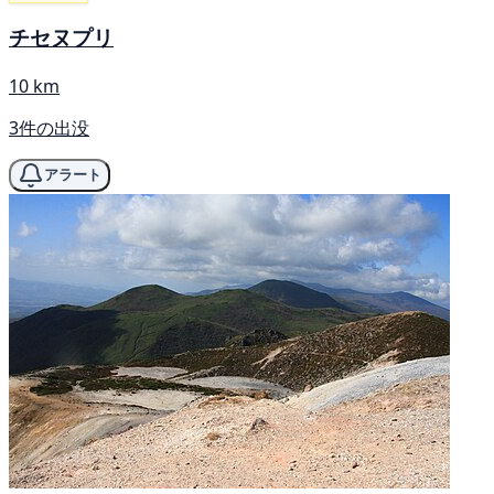
チセヌプリ
10 km
3件の出没
アラート