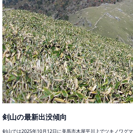
剣山の最新出没傾向
剣山では2025年10月12日に美馬市木屋平川上でツキノワ