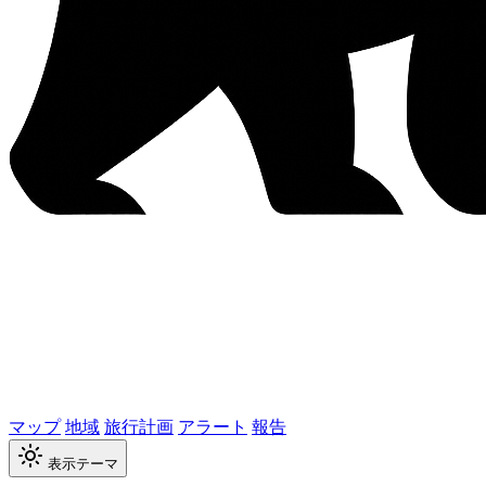
マップ
地域
旅行計画
アラート
報告
表示テーマ