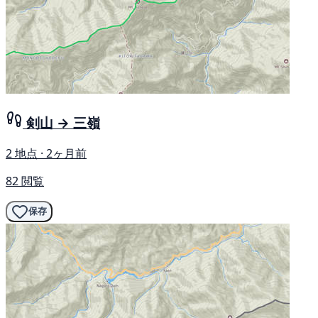
剣山 → 三嶺
2 地点 · 2ヶ月前
82 閲覧
保存