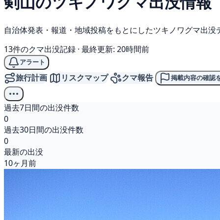
剣山の
ツキノワグマ
出没情報
自治体発表・報道・地域投稿をもとにしたツキノワグマ出没
13件のクマ出没記録
·
最終更新: 20時間前
アラート
旅行計画
リスクマップ
クマ報告
掲載内容の確認
過去7日間の出没件数
0
過去30日間の出没件数
0
最新の出没
10ヶ月前