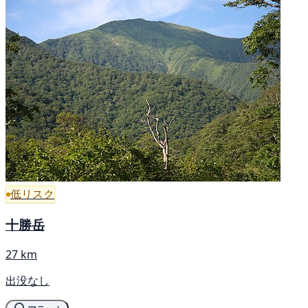
低リスク
十勝岳
27 km
出没なし