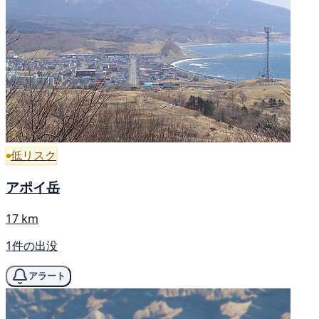
低リスク
アポイ岳
17 km
1件の出没
アラート