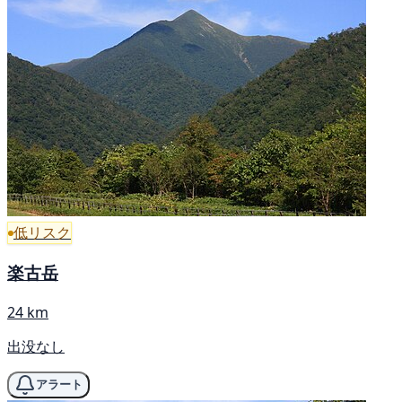
低リスク
楽古岳
24 km
出没なし
アラート