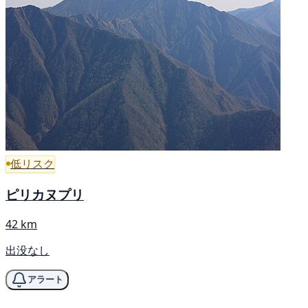
低リスク
ピリカヌプリ
42 km
出没なし
アラート