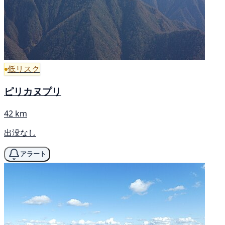
低リスク
ピリカヌプリ
42 km
出没なし
アラート