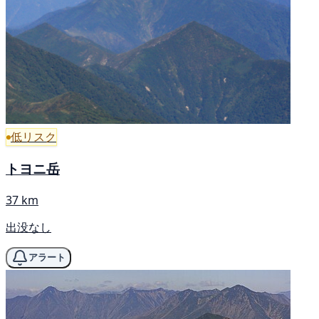
低リスク
トヨニ岳
37 km
出没なし
アラート