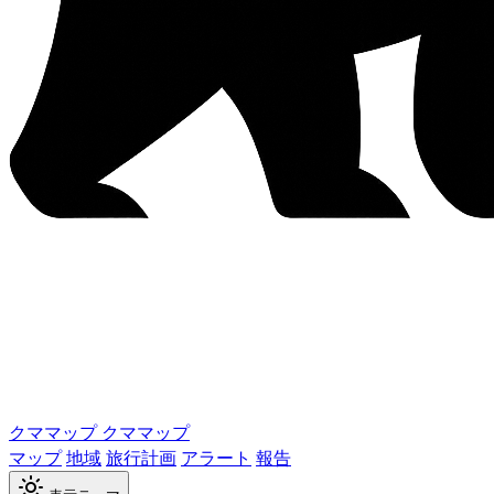
クママップ
クママップ
マップ
地域
旅行計画
アラート
報告