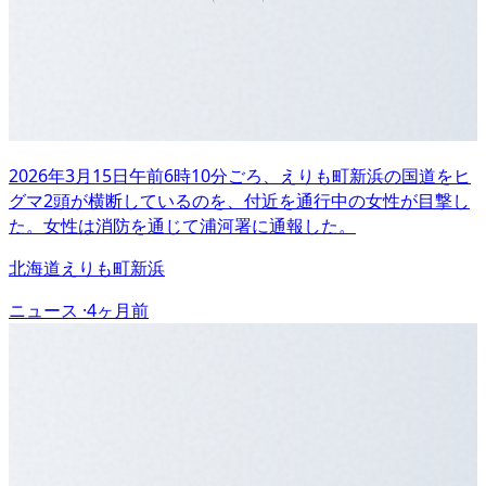
2026年3月15日午前6時10分ごろ、えりも町新浜の国道をヒ
グマ2頭が横断しているのを、付近を通行中の女性が目撃し
た。女性は消防を通じて浦河署に通報した。
北海道えりも町新浜
ニュース ·
4ヶ月前