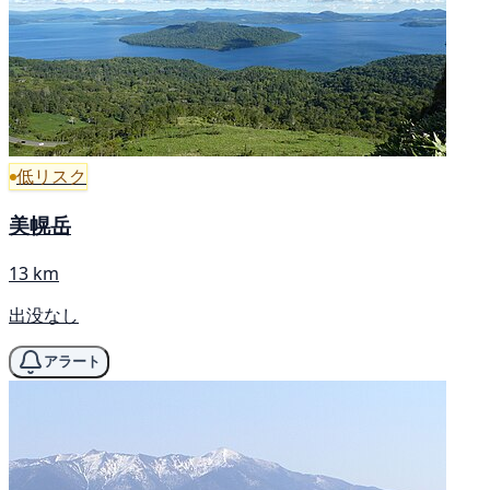
低リスク
美幌岳
13 km
出没なし
アラート