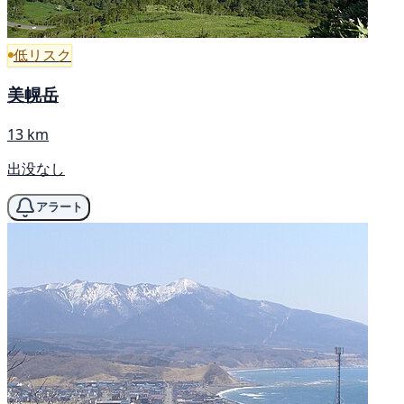
低リスク
美幌岳
13 km
出没なし
アラート