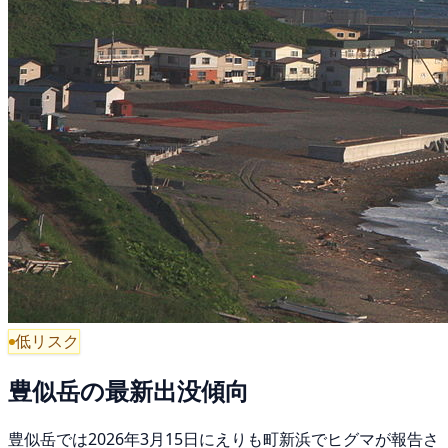
低リスク
豊似岳の最新出没傾向
豊似岳では2026年3月15日にえりも町新浜でヒグマが報告さ