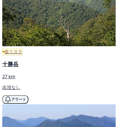
低リスク
十勝岳
27 km
出没なし
アラート