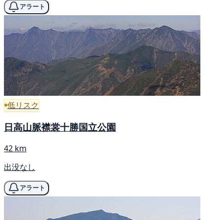
アラート
低リスク
日高山脈襟裳十勝国立公園
42 km
出没なし
アラート