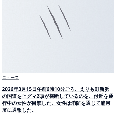
ニュース
2026年3月15日午前6時10分ごろ、えりも町新浜
の国道をヒグマ2頭が横断しているのを、付近を通
行中の女性が目撃した。女性は消防を通じて浦河
署に通報した。