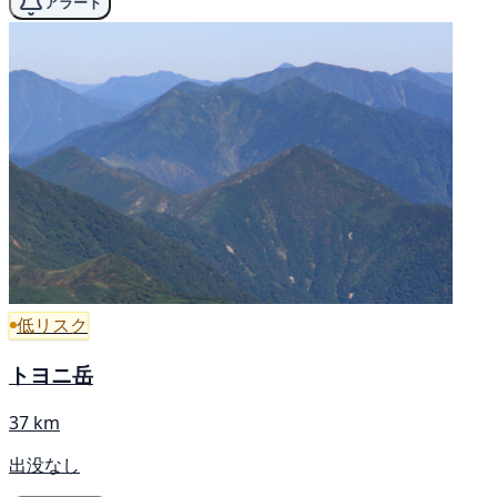
アラート
低リスク
トヨニ岳
37 km
出没なし