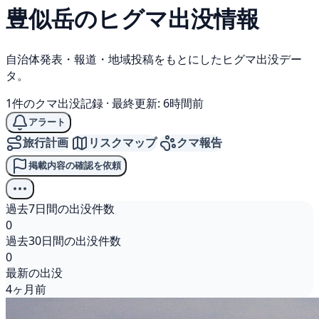
豊似岳の
ヒグマ
出没情報
自治体発表・報道・地域投稿をもとにしたヒグマ出没デー
タ。
1件のクマ出没記録
·
最終更新: 6時間前
アラート
旅行計画
リスクマップ
クマ報告
掲載内容の確認を依頼
過去7日間の出没件数
0
過去30日間の出没件数
0
最新の出没
4ヶ月前