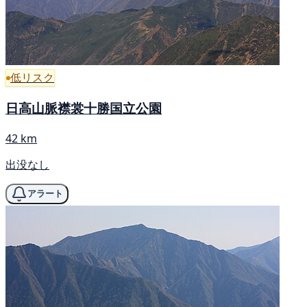
低リスク
日高山脈襟裳十勝国立公園
42 km
出没なし
アラート