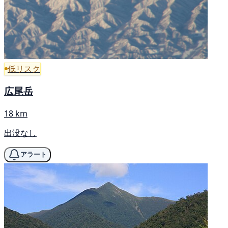
低リスク
広尾岳
18 km
出没なし
アラート