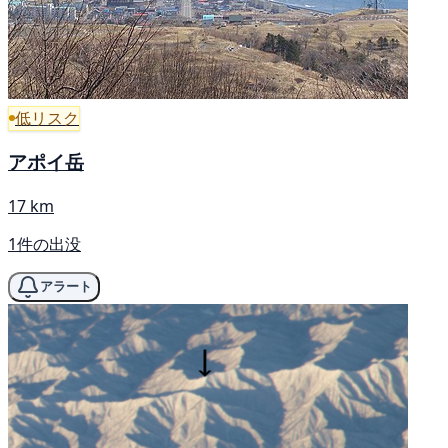
低リスク
アポイ岳
17 km
1件の出没
アラート