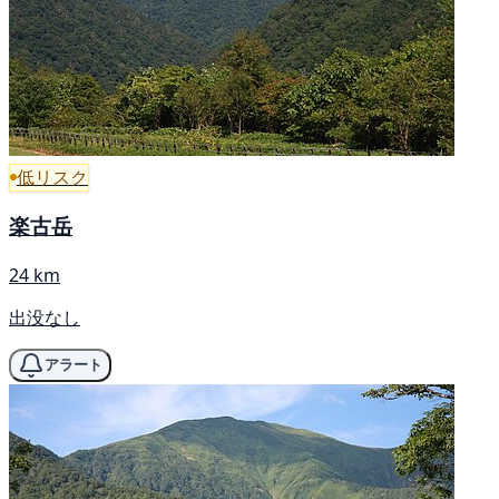
低リスク
楽古岳
24 km
出没なし
アラート