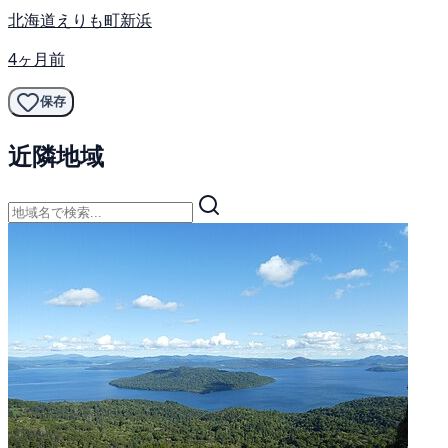
北海道えりも町新浜
4ヶ月前
保存
近隣地域