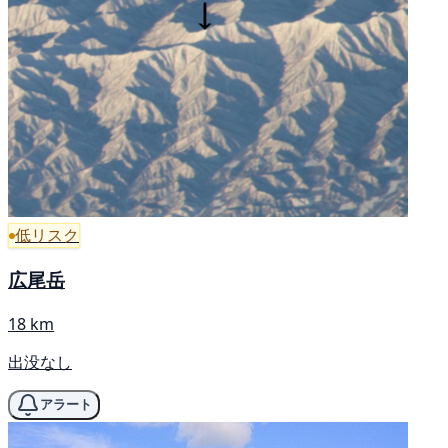
低リスク
広尾岳
18 km
出没なし
アラート