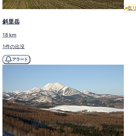
低
斜里岳
18 km
1件の出没
アラート