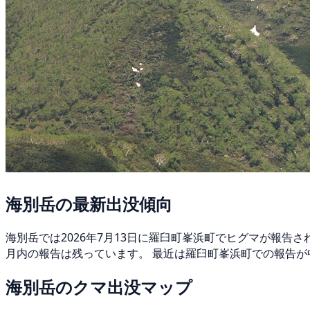
海別岳の最新出没傾向
海別岳では2026年7月13日に羅臼町峯浜町でヒグマが報告
月内の報告は残っています。 最近は羅臼町峯浜町での報告が
海別岳のクマ出没マップ