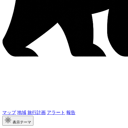
マップ
地域
旅行計画
アラート
報告
表示テーマ