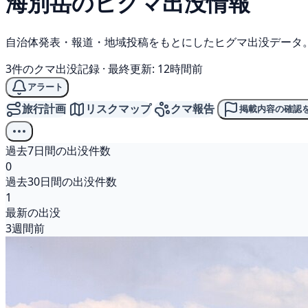
海別岳の
ヒグマ
出没情報
自治体発表・報道・地域投稿をもとにしたヒグマ出没データ
3件のクマ出没記録
·
最終更新: 12時間前
アラート
旅行計画
リスクマップ
クマ報告
掲載内容の確認
過去7日間の出没件数
0
過去30日間の出没件数
1
最新の出没
3週間前