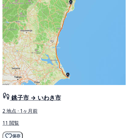
銚子市 → いわき市
2 地点 · 1ヶ月前
11 閲覧
保存