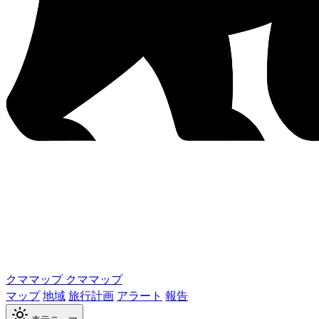
クママップ
クママップ
マップ
地域
旅行計画
アラート
報告