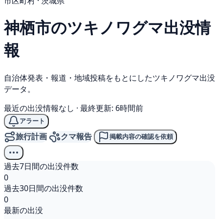
市区町村 · 茨城県
神栖市の
ツキノワグマ
出没情
報
自治体発表・報道・地域投稿をもとにしたツキノワグマ出没
データ。
最近の出没情報なし
·
最終更新: 6時間前
アラート
旅行計画
クマ報告
掲載内容の確認を依頼
過去7日間の出没件数
0
過去30日間の出没件数
0
最新の出没