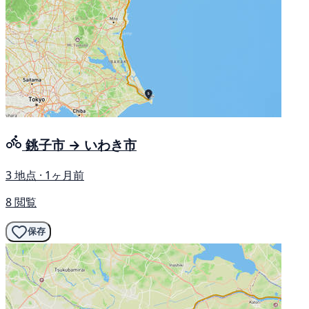
銚子市 → いわき市
3 地点 · 1ヶ月前
8 閲覧
保存