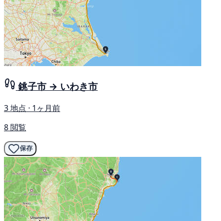
銚子市 → いわき市
3 地点 · 1ヶ月前
8 閲覧
保存