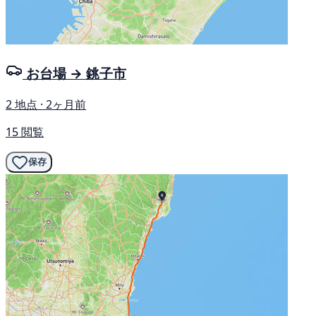
お台場 → 銚子市
2 地点 · 2ヶ月前
15 閲覧
保存