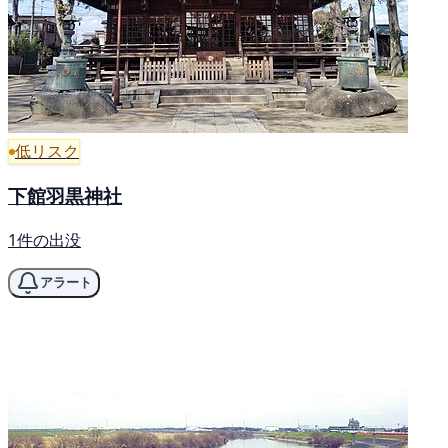
低リスク
下館羽黒神社
1件の出没
アラート