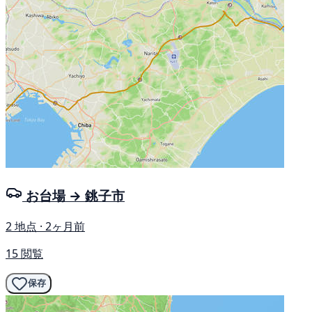
お台場 → 銚子市
2 地点 · 2ヶ月前
15 閲覧
保存