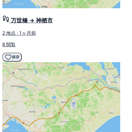
万世橋 → 神栖市
2 地点 · 1ヶ月前
8 閲覧
保存