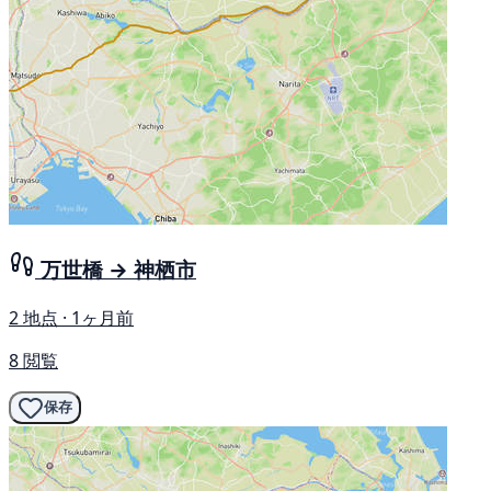
万世橋 → 神栖市
2 地点 · 1ヶ月前
8 閲覧
保存