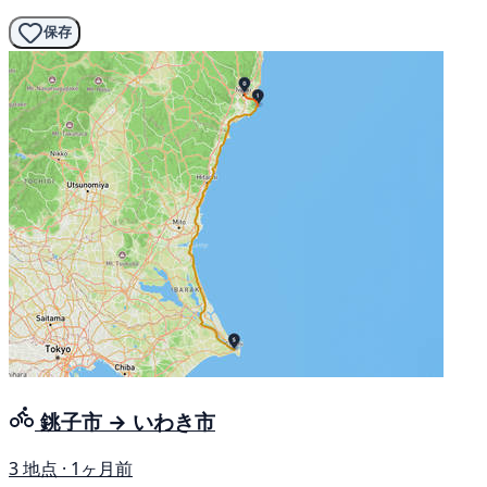
保存
銚子市 → いわき市
3 地点 · 1ヶ月前