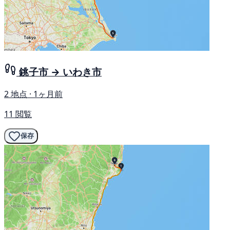
銚子市 → いわき市
2 地点 · 1ヶ月前
11 閲覧
保存